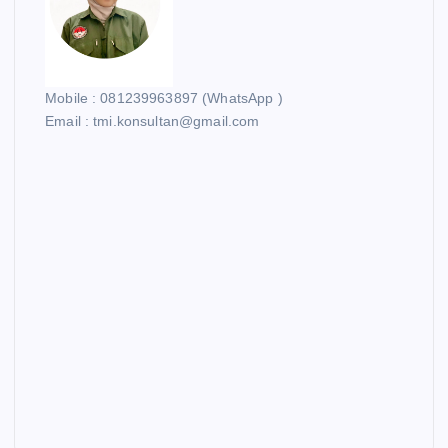
p
a
Mobile : 081239963897 (WhatsApp )
g
Email : tmi.konsultan@gmail.com
i
n
a
t
i
o