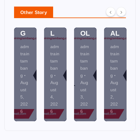
N
M
O
MI
Other Story
NI
EN
NT
NE
N
TA
R
R
G
L
OL
AL
adm
adm
adm
adm
train
train
train
train
tam
tam
tam
tam
ban
ban
ban
ban
g
g
g
g
Aug
Aug
Aug
Aug
ust
ust
ust
ust
5,
4,
3,
2,
202
202
202
202
6
6
6
6