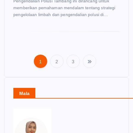
Pengendalian Polusi Tambang ini dirancang untuk
memberikan pemahaman mendalam tentang strategi
pengelolaan limbah dan pengendalian polusi di…
1
2
3
P
o
s
Mala
t
s