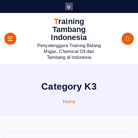
S
k
i
Training
p
Tambang
t
Indonesia
o
Penyelenggara Training Bidang
c
Migas, Chemical Oil dan
o
Tambang di Indonesia
n
t
e
n
Category K3
t
Home