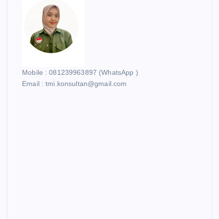
s
p
a
Mobile : 081239963897 (WhatsApp )
g
Email : tmi.konsultan@gmail.com
i
n
a
t
i