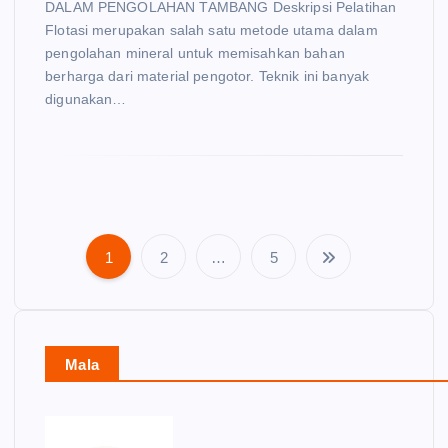
DALAM PENGOLAHAN TAMBANG Deskripsi Pelatihan
Flotasi merupakan salah satu metode utama dalam
pengolahan mineral untuk memisahkan bahan
berharga dari material pengotor. Teknik ini banyak
digunakan…
1
2
…
5
P
o
s
Mala
t