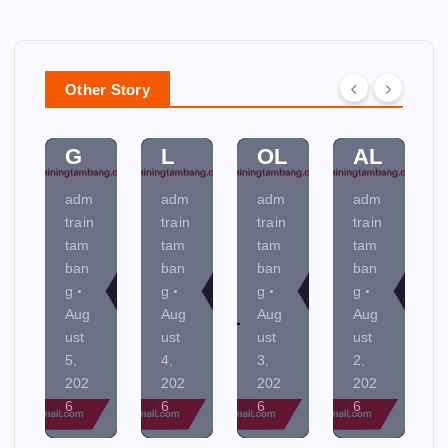
PL
D
SS
A
A
A
C
N
N
M
O
MI
Other Story
NI
EN
NT
NE
N
TA
R
R
G
L
OL
AL
adm
adm
adm
adm
train
train
train
train
tam
tam
tam
tam
ban
ban
ban
ban
g
g
g
g
Aug
Aug
Aug
Aug
ust
ust
ust
ust
5,
4,
3,
2,
202
202
202
202
6
6
6
6