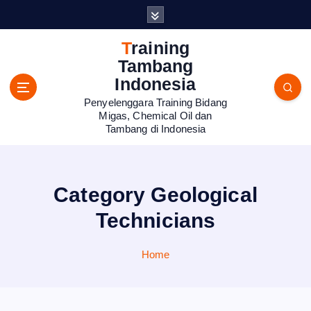
S
k
i
Training
p
Tambang
t
Indonesia
o
Penyelenggara Training Bidang
c
Migas, Chemical Oil dan
o
Tambang di Indonesia
n
t
e
n
Category Geological
t
Technicians
Home