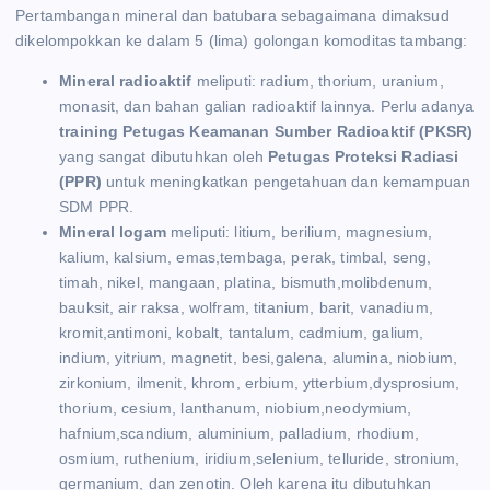
Pertambangan mineral dan batubara sebagaimana dimaksud
dikelompokkan ke dalam 5 (lima) golongan komoditas tambang:
Mineral radioaktif
meliputi: radium, thorium, uranium,
monasit, dan bahan galian radioaktif lainnya. Perlu adanya
training Petugas Keamanan Sumber Radioaktif (PKSR)
yang sangat dibutuhkan oleh
Petugas Proteksi Radiasi
(PPR)
untuk meningkatkan pengetahuan dan kemampuan
SDM PPR.
Mineral logam
meliputi: litium, berilium, magnesium,
kalium, kalsium, emas,tembaga, perak, timbal, seng,
timah, nikel, mangaan, platina, bismuth,molibdenum,
bauksit, air raksa, wolfram, titanium, barit, vanadium,
kromit,antimoni, kobalt, tantalum, cadmium, galium,
indium, yitrium, magnetit, besi,galena, alumina, niobium,
zirkonium, ilmenit, khrom, erbium, ytterbium,dysprosium,
thorium, cesium, lanthanum, niobium,neodymium,
hafnium,scandium, aluminium, palladium, rhodium,
osmium, ruthenium, iridium,selenium, telluride, stronium,
germanium, dan zenotin. Oleh karena itu dibutuhkan