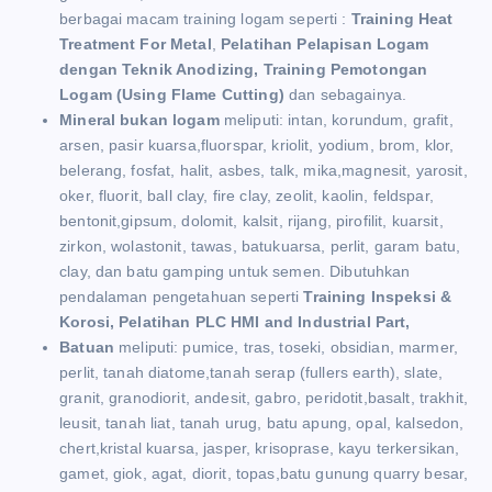
berbagai macam training logam seperti :
Training Heat
Treatment For Metal
,
Pelatihan Pelapisan Logam
dengan Teknik Anodizing, Training Pemotongan
Logam (Using Flame Cutting)
dan sebagainya.
Mineral bukan logam
meliputi: intan, korundum, grafit,
arsen, pasir kuarsa,fluorspar, kriolit, yodium, brom, klor,
belerang, fosfat, halit, asbes, talk, mika,magnesit, yarosit,
oker, fluorit, ball clay, fire clay, zeolit, kaolin, feldspar,
bentonit,gipsum, dolomit, kalsit, rijang, pirofilit, kuarsit,
zirkon, wolastonit, tawas, batukuarsa, perlit, garam batu,
clay, dan batu gamping untuk semen. Dibutuhkan
pendalaman pengetahuan seperti
Training Inspeksi &
Korosi, Pelatihan PLC HMI and Industrial Part,
Batuan
meliputi: pumice, tras, toseki, obsidian, marmer,
perlit, tanah diatome,tanah serap (fullers earth), slate,
granit, granodiorit, andesit, gabro, peridotit,basalt, trakhit,
leusit, tanah liat, tanah urug, batu apung, opal, kalsedon,
chert,kristal kuarsa, jasper, krisoprase, kayu terkersikan,
gamet, giok, agat, diorit, topas,batu gunung quarry besar,