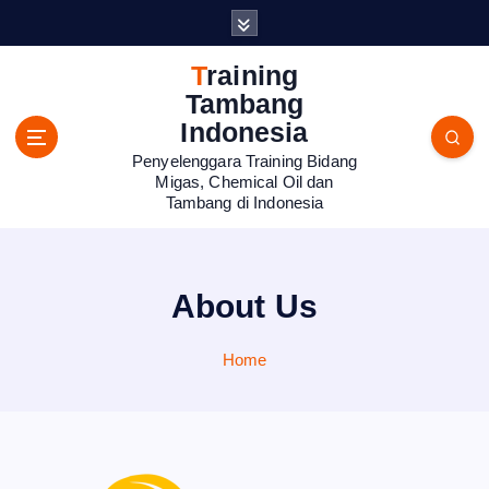
S
k
i
Training
p
Tambang
t
Indonesia
o
Penyelenggara Training Bidang
c
Migas, Chemical Oil dan
o
Tambang di Indonesia
n
t
e
n
About Us
t
Home