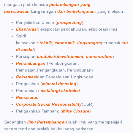
mengacu pada konsep
pertambangan yang
berwawasan
Lingkungan
dan
berkelanjutan
, yang meliputi :
Penyelidikan Umum (
prospecting
)
Eksplorasi
: eksplorasi pendahuluan, eksplorasi rinci
Studi
kelayakan
: teknik, ekonomik, lingkungan
(termasuk
stu
di amdal
)
Persiapan
produksi
(
development, construction
)
Penambangan
(Pembongkaran,
Pemuatan,Pengangkutan, Penimbunan)
Reklamasi
dan Pengelolaan Lingkungan
Pengolahan (
mineral dressing
)
Pemurnian /
metalurgi ekstraksi
Pemasaran
Corporate Social Responsibility
(CSR)
Pengakhiran Tambang (
Mine Closure
)
Sedangkan
Ilmu Pertambangan
ialah ilmu yang mempelajari
secara teori dan praktik hal-hal yang berkaitan