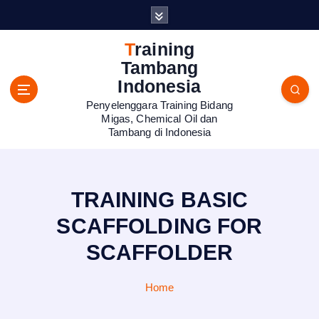
S
k
i
Training
p
Tambang
t
Indonesia
o
Penyelenggara Training Bidang
c
Migas, Chemical Oil dan
o
Tambang di Indonesia
n
t
e
n
TRAINING BASIC
t
SCAFFOLDING FOR
SCAFFOLDER
Home