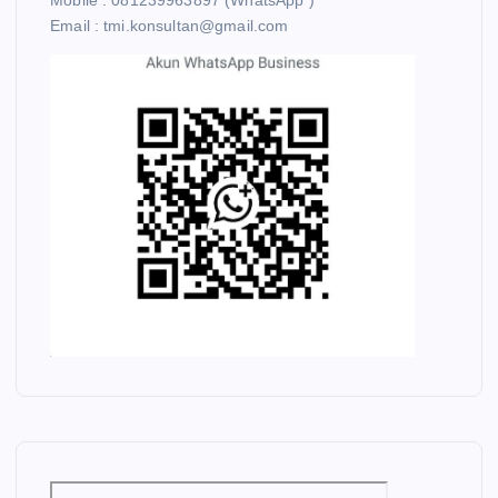
Mobile : 081239963897 (WhatsApp )
Email : tmi.konsultan@gmail.com