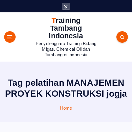
S
k
i
Training
p
Tambang
t
Indonesia
o
Penyelenggara Training Bidang
c
Migas, Chemical Oil dan
o
Tambang di Indonesia
n
t
e
n
Tag pelatihan MANAJEMEN
t
PROYEK KONSTRUKSI jogja
Home