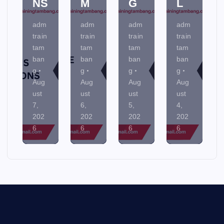
NS
M
G
L
adm
adm
adm
adm
train
train
train
train
tam
tam
tam
tam
ban
ban
ban
ban
g
g
g
g
Aug
Aug
Aug
Aug
ust
ust
ust
ust
7,
6,
5,
4,
202
202
202
202
6
6
6
6