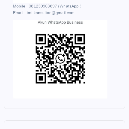
Mobile : 081239963897 (WhatsApp )
Email : tmi.konsultan@gmail.com