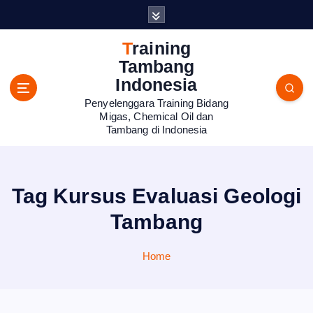
S
k
i
Training
p
Tambang
t
Indonesia
o
Penyelenggara Training Bidang
c
Migas, Chemical Oil dan
o
Tambang di Indonesia
n
t
e
n
Tag Kursus Evaluasi Geologi
t
Tambang
Home