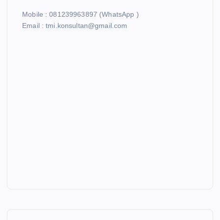
a
Mobile : 081239963897 (WhatsApp )
g
Email : tmi.konsultan@gmail.com
i
n
a
t
i
o
n