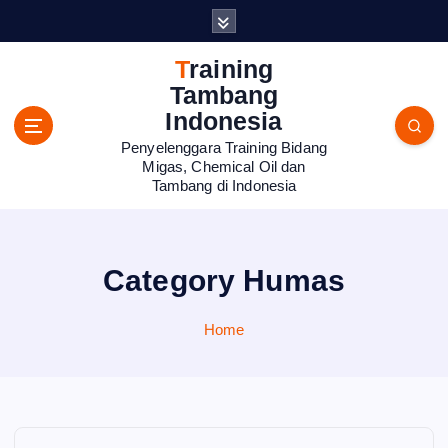
S
k
i
Training
p
Tambang
t
Indonesia
o
Penyelenggara Training Bidang
c
Migas, Chemical Oil dan
o
Tambang di Indonesia
n
t
e
n
Category Humas
t
Home