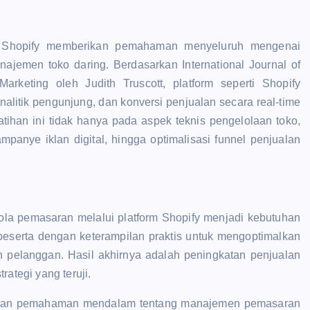
i Shopify memberikan pemahaman menyeluruh mengenai
anajemen toko daring. Berdasarkan International Journal of
keting oleh Judith Truscott, platform seperti Shopify
litik pengunjung, dan konversi penjualan secara real-time
atihan ini tidak hanya pada aspek teknis pengelolaan toko,
panye iklan digital, hingga optimalisasi funnel penjualan
ola pemasaran melalui platform Shopify menjadi kebutuhan
i peserta dengan keterampilan praktis untuk mengoptimalkan
n pelanggan. Hasil akhirnya adalah peningkatan penjualan
rategi yang teruji.
ikan pemahaman mendalam tentang manajemen pemasaran