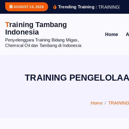
S
Trending Training :
T
R
A
I
N
I
N
G
P
U
AUGUST 10, 2026
k
i
Training Tambang
p
Indonesia
Home
A
t
Penyelenggara Training Bidang Migas,
o
Chemical Oil dan Tambang di Indonesia
c
o
n
t
TRAINING PENGELOLA
e
n
t
Home
TRAININ