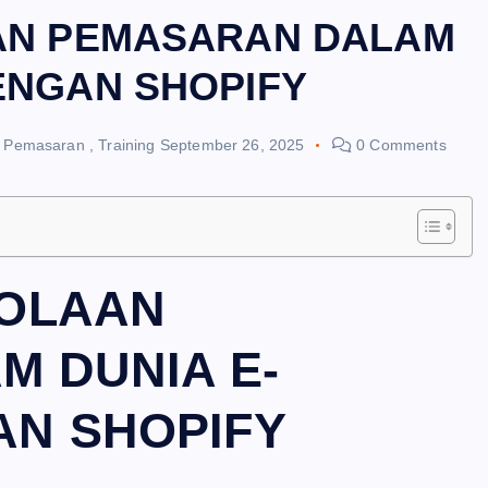
AN PEMASARAN DALAM
ENGAN SHOPIFY
,
Pemasaran
,
Training
September 26, 2025
0 Comments
LOLAAN
 DUNIA E-
N SHOPIFY