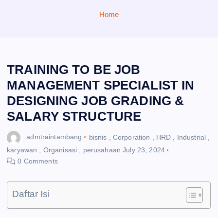
Home
TRAINING TO BE JOB
MANAGEMENT SPECIALIST IN
DESIGNING JOB GRADING &
SALARY STRUCTURE
admtraintambang
bisnis
,
Corporation
,
HRD
,
Industrial
,
karyawan
,
Organisasi
,
perusahaan
July 23, 2024
0 Comments
Daftar Isi