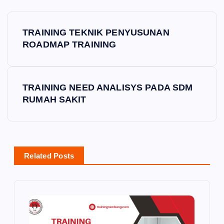
P
TRAINING TEKNIK PENYUSUNAN
o
ROADMAP TRAINING
s
TRAINING NEED ANALISYS PADA SDM
t
RUMAH SAKIT
n
a
Related Posts
v
i
g