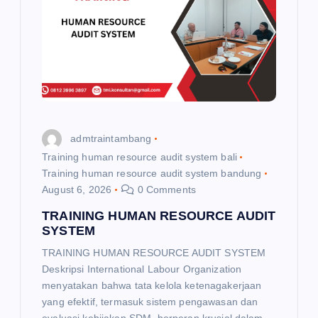
a
t
i
o
admtraintambang
n
Training human resource audit system bali
Training human resource audit system bandung
August 6, 2026
0 Comments
TRAINING HUMAN RESOURCE AUDIT
SYSTEM
TRAINING HUMAN RESOURCE AUDIT SYSTEM
Deskripsi International Labour Organization
menyatakan bahwa tata kelola ketenagakerjaan
yang efektif, termasuk sistem pengawasan dan
evaluasi kebijakan SDM, berperan krusial dalam