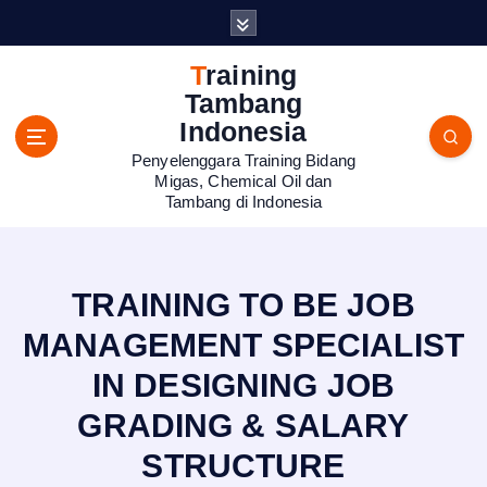
S
k
i
Training
p
Tambang
t
Indonesia
o
Penyelenggara Training Bidang
c
Migas, Chemical Oil dan
o
Tambang di Indonesia
n
t
e
n
TRAINING TO BE JOB
t
MANAGEMENT SPECIALIST
IN DESIGNING JOB
GRADING & SALARY
STRUCTURE