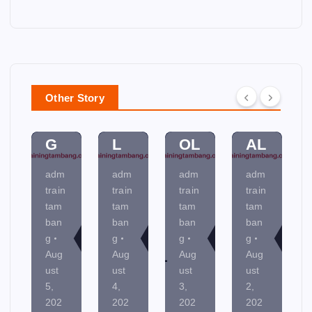
W
FU
O
A
ER
N
CE
D
PL
D
SS
A
A
A
C
N
N
M
O
MI
Other Story
NI
EN
NT
NE
N
TA
R
R
G
L
OL
AL
adm
adm
adm
adm
train
train
train
train
tam
tam
tam
tam
ban
ban
ban
ban
g
g
g
g
Aug
Aug
Aug
Aug
ust
ust
ust
ust
5,
4,
3,
2,
202
202
202
202