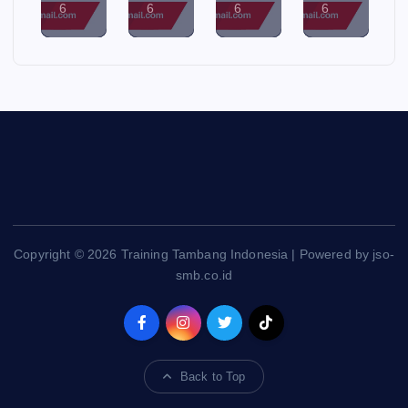
6
6
6
6
Copyright © 2026 Training Tambang Indonesia | Powered by jso-
smb.co.id
Back to Top