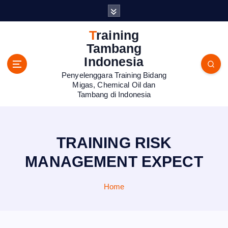
S
k
i
Training
p
Tambang
t
Indonesia
o
Penyelenggara Training Bidang
c
Migas, Chemical Oil dan
o
Tambang di Indonesia
n
t
e
n
TRAINING RISK
t
MANAGEMENT EXPECT
Home