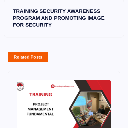
s
TRAINING SECURITY AWARENESS
t
PROGRAM AND PROMOTING IMAGE
FOR SECURITY
n
a
v
Related Posts
i
g
a
t