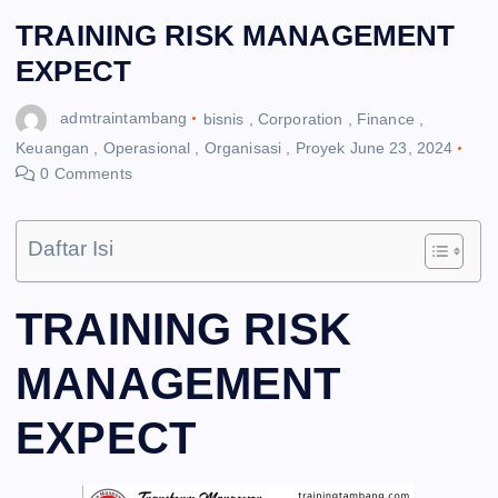
TRAINING RISK MANAGEMENT
EXPECT
admtraintambang
bisnis
,
Corporation
,
Finance
,
Keuangan
,
Operasional
,
Organisasi
,
Proyek
June 23, 2024
0 Comments
Daftar Isi
TRAINING RISK
MANAGEMENT
EXPECT