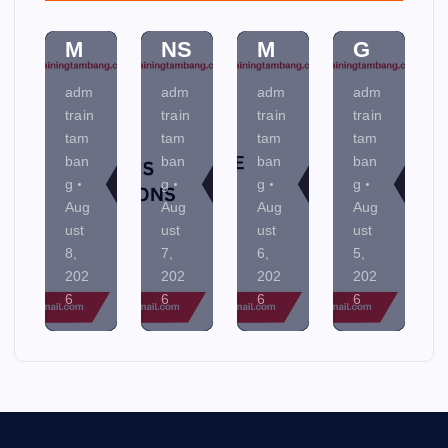
E
IO
E
N
M
NS
M
G
adm
adm
adm
adm
train
train
train
train
tam
tam
tam
tam
ban
ban
ban
ban
g
g
g
g
Aug
Aug
Aug
Aug
ust
ust
ust
ust
8,
7,
6,
5,
202
202
202
202
6
6
6
6