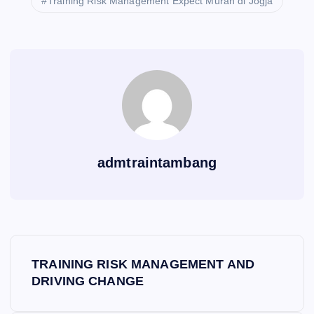
Training Risk Management Expect Murah di Jogja
admtraintambang
P
TRAINING RISK MANAGEMENT AND
o
DRIVING CHANGE