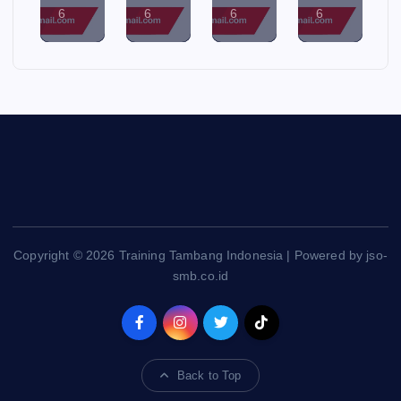
6
6
6
6
Copyright © 2026 Training Tambang Indonesia | Powered by jso-
smb.co.id
Back to Top