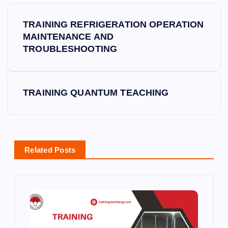
P
TRAINING REFRIGERATION OPERATION
o
MAINTENANCE AND
TROUBLESHOOTING
s
t
TRAINING QUANTUM TEACHING
n
a
Related Posts
v
i
g