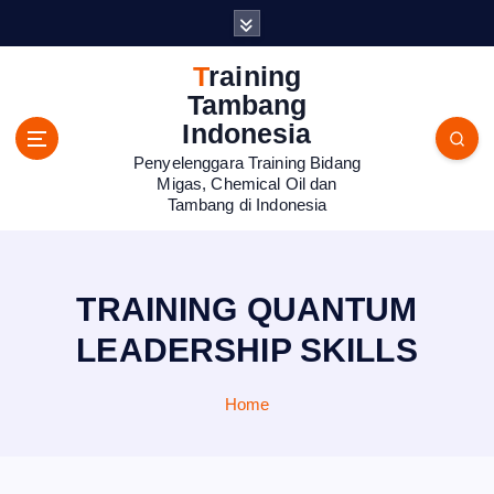
S
k
i
Training
p
Tambang
t
Indonesia
o
Penyelenggara Training Bidang
c
Migas, Chemical Oil dan
o
Tambang di Indonesia
n
t
e
n
TRAINING QUANTUM
t
LEADERSHIP SKILLS
Home