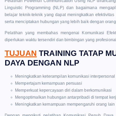
Pelatihan Powerfull Communication Using NLP diranca
Linguistic Programming (NLP) dan bagaimana mengapli
belajar teknik-teknik yang dapat meningkatkan efektivit
serta menciptakan hubungan yang lebih baik dengan orang 
Pelatihan yang membahas mengenai Komunikasi Efektif
diperlukan waktu tersendiri dan bimbingan yang profesional
TUJUAN
TRAINING TATAP M
DAYA DENGAN NLP
Meningkatkan keterampilan komunikasi interpersonal
Mempertajam kemampuan persuasi
Memperkuat kepercayaan diri dalam berkomunikasi
Mengoptimalkan hubungan antarpribadi di tempat ker
Meningkatkan kemampuan mempengaruhi orang lain s
Dengan mengikuti pelatihan Komunikasi Penuh Daya D