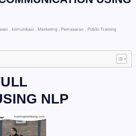
awan
,
komunikasi
,
Marketing
,
Pemasaran
,
Public Training
FULL
SING NLP