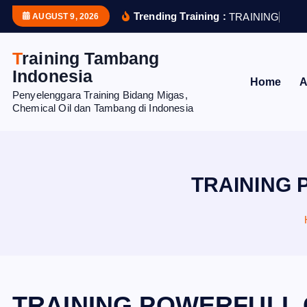
S
Trending Training :
T
R
A
I
N
I
N
G
E
F
F
AUGUST 9, 2026
k
i
Training Tambang
p
Indonesia
Home
A
t
Penyelenggara Training Bidang Migas,
o
Chemical Oil dan Tambang di Indonesia
c
o
n
t
TRAINING 
e
n
t
TRAINING POWERFULL