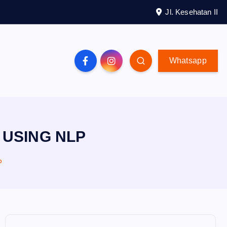
Jl. Kesehatan II
Whatsapp
 USING NLP
P