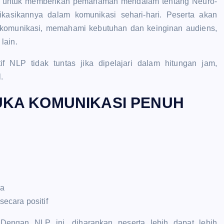
ng untuk memberikan pemahaman mendalam tentang Neuro-
kasikannya dalam komunikasi sehari-hari. Peserta akan
as komunikasi, memahami kebutuhan dan keinginan audiens,
lain.
 NLP tidak tuntas jika dipelajari dalam hitungan jam,
.
UKA KOMUNIKASI PENUH
ja
ecara positif
engan NLP ini, diharapkan peserta lebih dapat lebih