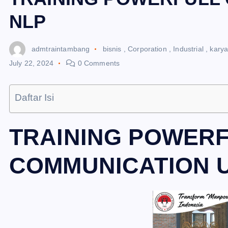
NLP
admtraintambang
bisnis
,
Corporation
,
Industrial
,
kary
July 22, 2024
0 Comments
Daftar Isi
TRAINING POWER
COMMUNICATION U