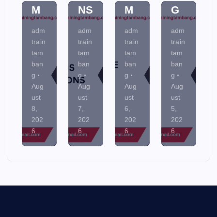
M
NS
M
G
adm
adm
adm
adm
train
train
train
train
tam
tam
tam
tam
ban
ban
ban
ban
g
g
g
g
Aug
Aug
Aug
Aug
ust
ust
ust
ust
8,
7,
6,
5,
202
202
202
202
6
6
6
6