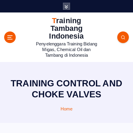
S
k
i
Training
p
Tambang
t
Indonesia
o
Penyelenggara Training Bidang
c
Migas, Chemical Oil dan
o
Tambang di Indonesia
n
t
e
n
TRAINING CONTROL AND
t
CHOKE VALVES
Home