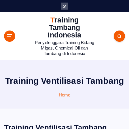
S
k
i
Training
p
Tambang
t
Indonesia
o
Penyelenggara Training Bidang
c
Migas, Chemical Oil dan
o
Tambang di Indonesia
n
t
e
n
Training Ventilisasi Tambang
t
Home
Training Ventilisasi Tambang