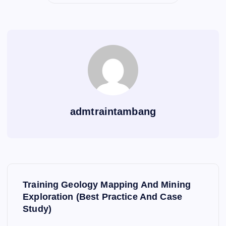
admtraintambang
P
Training Geology Mapping And Mining
o
Exploration (Best Practice And Case
Study)
s