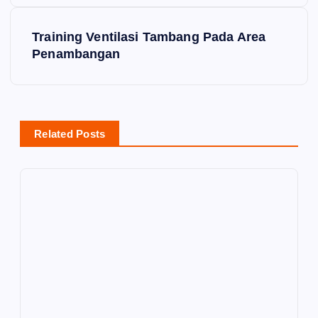
t
Training Ventilasi Tambang Pada Area
Penambangan
n
a
v
Related Posts
i
g
a
t
i