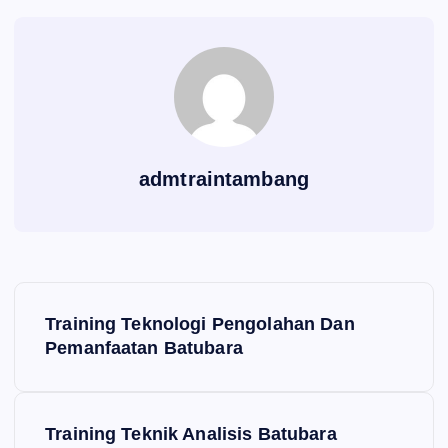
admtraintambang
P
Training Teknologi Pengolahan Dan
o
Pemanfaatan Batubara
s
Training Teknik Analisis Batubara