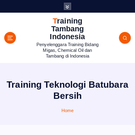
S
k
i
Training
p
Tambang
t
Indonesia
o
Penyelenggara Training Bidang
c
Migas, Chemical Oil dan
o
Tambang di Indonesia
n
t
e
n
Training Teknologi Batubara
t
Bersih
Home