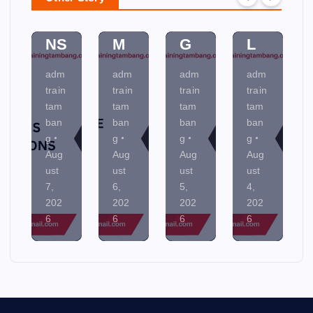
AT
ST
NI
EN
IO
E
N
TA
NS
M
G
L
adm
adm
adm
adm
train
train
train
train
tam
tam
tam
tam
ban
ban
ban
ban
g
g
g
g
Aug
Aug
Aug
Aug
ust
ust
ust
ust
7,
6,
5,
4,
202
202
202
202
6
6
6
6