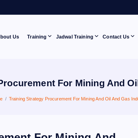
A
N
bout Us
Training
Jadwal Training
Contact Us
 Procurement For Mining And Oi
e
Training Strategy Procurement For Mining And Oil And Gas Ind
rement For Mining And