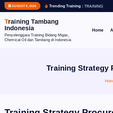
S
Trending Training :
T
R
A
I
N
I
N
G
H
U
M
AUGUST 8, 2026
k
i
Training Tambang
p
Indonesia
Home
A
t
Penyelenggara Training Bidang Migas,
o
Chemical Oil dan Tambang di Indonesia
c
o
n
t
Training Strategy
e
n
Hom
t
Training Strategy Procu