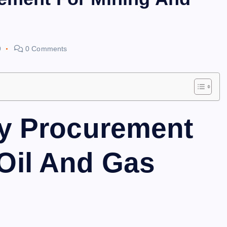
9
0 Comments
gy Procurement
Oil And Gas