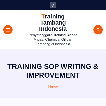
S
k
i
Training
p
Tambang
t
Indonesia
o
Penyelenggara Training Bidang
c
Migas, Chemical Oil dan
o
Tambang di Indonesia
n
t
e
n
TRAINING SOP WRITING &
t
IMPROVEMENT
Home