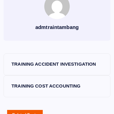
admtraintambang
P
TRAINING ACCIDENT INVESTIGATION
o
s
TRAINING COST ACCOUNTING
t
n