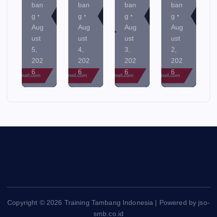
ban
ban
ban
ban
g
g
g
g
Aug
Aug
Aug
Aug
ust
ust
ust
ust
5,
4,
3,
2,
202
202
202
202
6
6
6
6
Copyright © 2026 Training Tambang Indonesia | Powered by jso-
smb.co.id