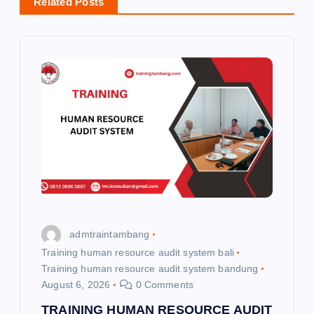
Related Posts
a
v
i
g
a
t
i
admtraintambang
o
Training human resource audit system bali
Training human resource audit system bandung
August 6, 2026
0 Comments
n
TRAINING HUMAN RESOURCE AUDIT