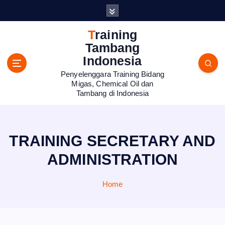
S
k
i
Training
p
Tambang
t
Indonesia
o
Penyelenggara Training Bidang
c
Migas, Chemical Oil dan
o
Tambang di Indonesia
n
t
e
n
TRAINING SECRETARY AND
t
ADMINISTRATION
Home