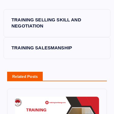
P
TRAINING SELLING SKILL AND
o
NEGOTIATION
s
TRAINING SALESMANSHIP
t
n
a
Related Posts
v
i