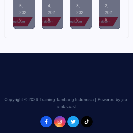
5,
4,
3,
2,
202
202
202
202
6
6
6
6
Copyright © 2026 Training Tambang Indonesia | Powered by jso-
smb.co.id