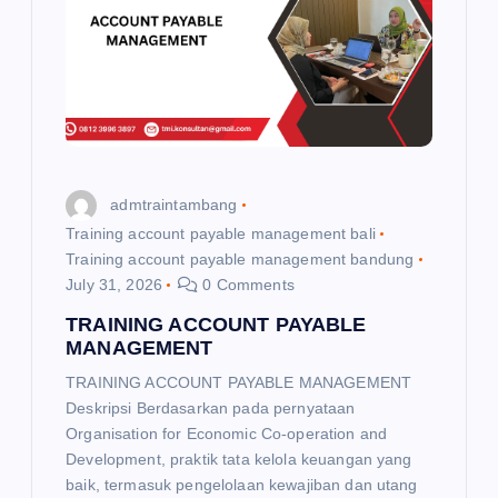
g
a
t
i
admtraintambang
o
Training account payable management bali
Training account payable management bandung
n
July 31, 2026
0 Comments
TRAINING ACCOUNT PAYABLE
MANAGEMENT
TRAINING ACCOUNT PAYABLE MANAGEMENT
Deskripsi Berdasarkan pada pernyataan
Organisation for Economic Co-operation and
Development, praktik tata kelola keuangan yang
baik, termasuk pengelolaan kewajiban dan utang