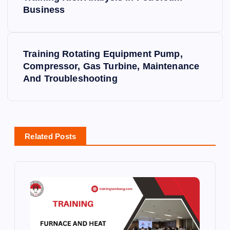
o
Business
s
Training Rotating Equipment Pump,
t
Compressor, Gas Turbine, Maintenance
And Troubleshooting
n
a
v
Related Posts
i
g
a