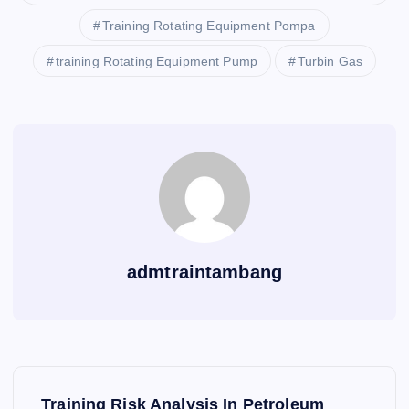
Training Rotating Equipment Pompa
training Rotating Equipment Pump
Turbin Gas
admtraintambang
P
Training Risk Analysis In Petroleum