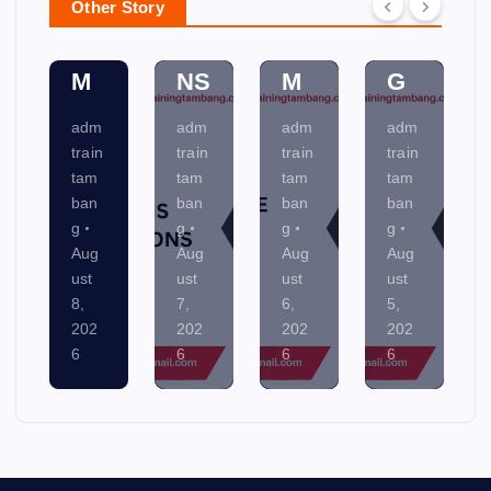
NI
T
A
A
C
SY
N
M
Other Story
AT
ST
NI
EN
IO
E
N
TA
NS
M
G
L
adm
adm
adm
adm
train
train
train
train
tam
tam
tam
tam
ban
ban
ban
ban
g
g
g
g
Aug
Aug
Aug
Aug
ust
ust
ust
ust
7,
6,
5,
4,
202
202
202
202
6
6
6
6