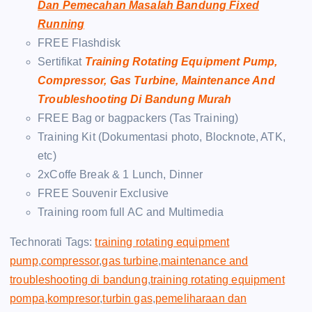
Dan Pemecahan Masalah Bandung Fixed
Running
FREE Flashdisk
Sertifikat
Training Rotating Equipment Pump,
Compressor, Gas Turbine, Maintenance And
Troubleshooting Di Bandung Murah
FREE Bag or bagpackers (Tas Training)
Training Kit (Dokumentasi photo, Blocknote, ATK,
etc)
2xCoffe Break & 1 Lunch, Dinner
FREE Souvenir Exclusive
Training room full AC and Multimedia
Technorati Tags:
training rotating equipment
pump
,
compressor
,
gas turbine
,
maintenance and
troubleshooting di bandung
,
training rotating equipment
pompa
,
kompresor
,
turbin gas
,
pemeliharaan dan