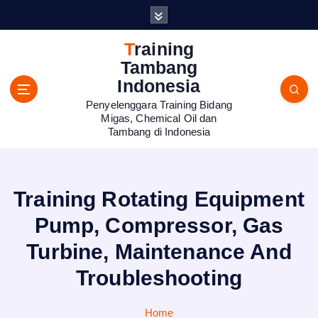
S
k
i
Training
p
Tambang
t
Indonesia
o
Penyelenggara Training Bidang
c
Migas, Chemical Oil dan
o
Tambang di Indonesia
n
t
e
n
Training Rotating Equipment
t
Pump, Compressor, Gas
Turbine, Maintenance And
Troubleshooting
Home