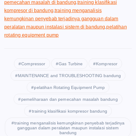
pemecahan masalah di bandung
,
training klasifikasi
kompresor di bandung
,
training menganalisis
kemungkinan penyebab terjadinya gangguan dalam
peralatan maupun instalasi sistem di bandung
,
pelatihan
rotating equipment pump
Compressor
Gas Turbine
Kompresor
MAINTENANCE and TROUBLESHOOTING bandung
pelatihan Rotating Equipment Pump
pemeliharaan dan pemecahan masalah bandung
training klasifikasi kompresor bandung
training menganalisis kemungkinan penyebab terjadinya
gangguan dalam peralatan maupun instalasi sistem
bandung