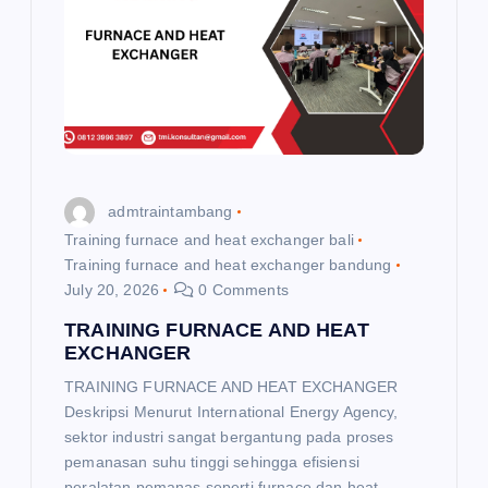
g
a
t
i
admtraintambang
o
Training furnace and heat exchanger bali
Training furnace and heat exchanger bandung
n
July 20, 2026
0 Comments
TRAINING FURNACE AND HEAT
EXCHANGER
TRAINING FURNACE AND HEAT EXCHANGER
Deskripsi Menurut International Energy Agency,
sektor industri sangat bergantung pada proses
pemanasan suhu tinggi sehingga efisiensi
peralatan pemanas seperti furnace dan heat