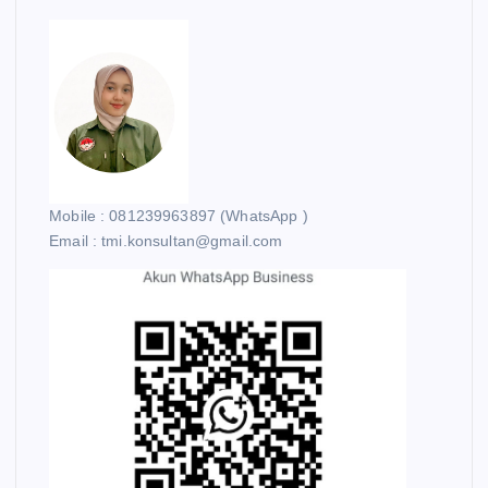
Mobile : 081239963897 (WhatsApp )
Email : tmi.konsultan@gmail.com