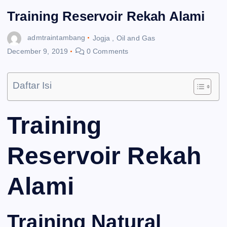
Training Reservoir Rekah Alami
admtraintambang
Jogja
,
Oil and Gas
December 9, 2019
0 Comments
Daftar Isi
Training
Reservoir Rekah
Alami
Training Natural