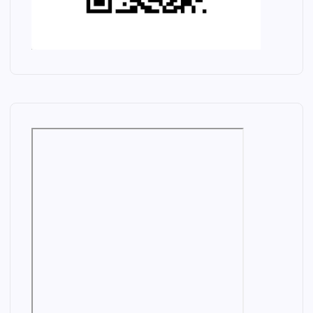
C
O
A
L
M
I
N
E
R
S
H
U
K
E
U
L
M
E
C
T
L
R
E
I
G
M
C
A
A
A
L
N
L
A
J
M
E
I
I
M
N