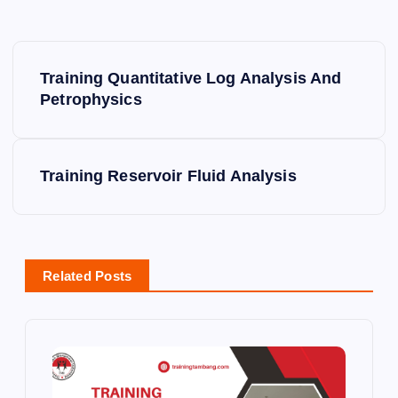
P
Training Quantitative Log Analysis And
o
Petrophysics
s
Training Reservoir Fluid Analysis
t
n
a
Related Posts
v
i