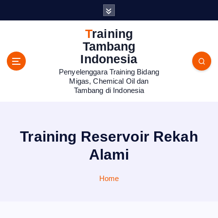
S
k
i
Training
p
Tambang
t
Indonesia
o
Penyelenggara Training Bidang
c
Migas, Chemical Oil dan
o
Tambang di Indonesia
n
t
e
n
Training Reservoir Rekah
t
Alami
Home