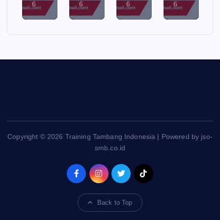
6
6
6
6
Copyright © 2026 Training Tambang Indonesia | Powered by jso-
smb.co.id
Back to Top