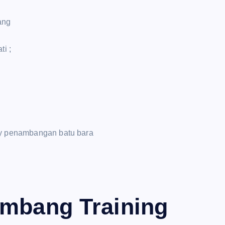
ang
i ;
try penambangan batu bara
ambang Training