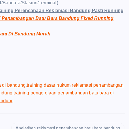
el/Bandara/Stasiun/Terminal)
raining Perencanaan Reklamasi Bandung Pasti Running
i Penambangan Batu Bara Bandung Fixed Running
Bara Di Bandung Murah
a di bandung
,
training dasar hukum reklamasi penambangan
andung
,
training pengelolaan penambangan batu bara di
bandung
pelatihan reklamasi penambangan batu bara bandung