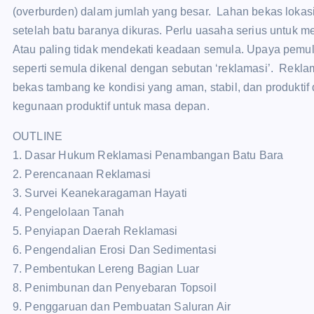
(overburden) dalam jumlah yang besar. Lahan bekas lokasi 
setelah batu baranya dikuras. Perlu uasaha serius untuk m
Atau paling tidak mendekati keadaan semula. Upaya pemu
seperti semula dikenal dengan sebutan ‘reklamasi’. Rekl
bekas tambang ke kondisi yang aman, stabil, dan produkti
kegunaan produktif untuk masa depan.
OUTLINE
1. Dasar Hukum Reklamasi Penambangan Batu Bara
2. Perencanaan Reklamasi
3. Survei Keanekaragaman Hayati
4. Pengelolaan Tanah
5. Penyiapan Daerah Reklamasi
6. Pengendalian Erosi Dan Sedimentasi
7. Pembentukan Lereng Bagian Luar
8. Penimbunan dan Penyebaran Topsoil
9. Penggaruan dan Pembuatan Saluran Air