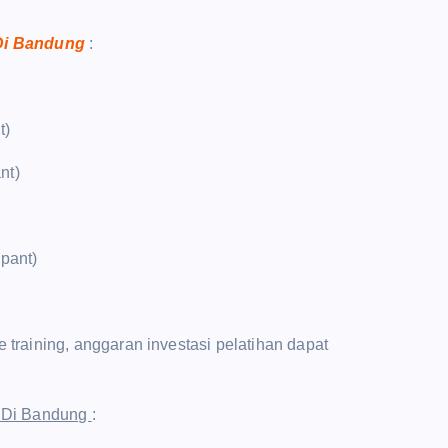
 Di Bandung
:
t)
nt)
ipant)
raining, anggaran investasi pelatihan dapat
a Di Bandung
: