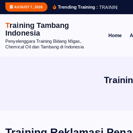
S
Trending Training :
T
R
A
I
N
I
N
G
S
T
R
AUGUST 7, 2026
k
i
Training Tambang
p
Indonesia
Home
A
t
Penyelenggara Training Bidang Migas,
o
Chemical Oil dan Tambang di Indonesia
c
o
n
t
Traini
e
n
t
Training Reklamasi Pen