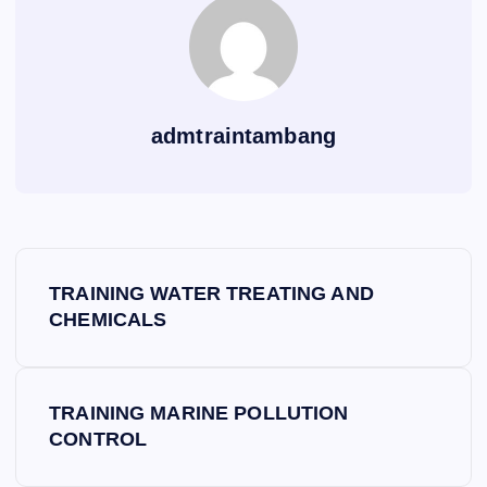
admtraintambang
P
TRAINING WATER TREATING AND
o
CHEMICALS
s
TRAINING MARINE POLLUTION
t
CONTROL
n