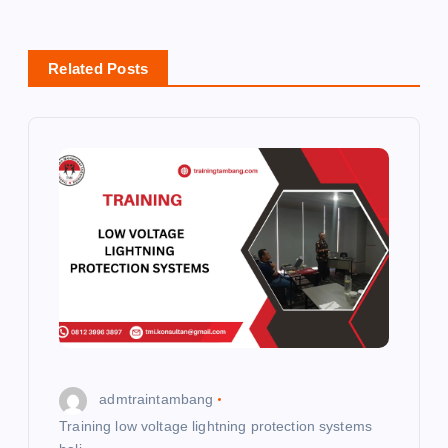
a
Related Posts
v
i
g
a
t
i
o
admtraintambang
n
Training low voltage lightning protection systems