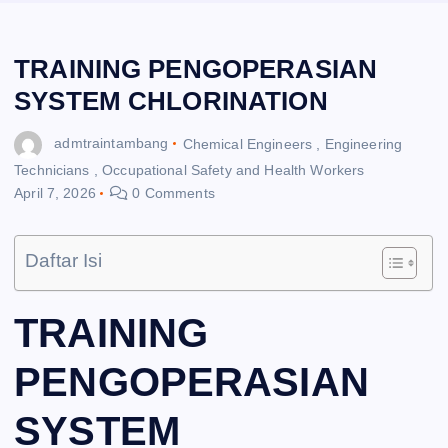
TRAINING PENGOPERASIAN
SYSTEM CHLORINATION
admtraintambang
Chemical Engineers
,
Engineering
Technicians
,
Occupational Safety and Health Workers
April 7, 2026
0 Comments
Daftar Isi
TRAINING
PENGOPERASIAN
SYSTEM