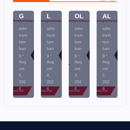
NI
EN
NT
NE
N
TA
R
R
G
L
OL
AL
adm
adm
adm
adm
train
train
train
train
tam
tam
tam
tam
ban
ban
ban
ban
g
g
g
g
Aug
Aug
Aug
Aug
ust
ust
ust
ust
5,
4,
3,
2,
202
202
202
202
6
6
6
6