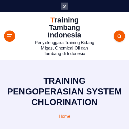
S
k
i
Training
p
Tambang
t
Indonesia
o
Penyelenggara Training Bidang
c
Migas, Chemical Oil dan
o
Tambang di Indonesia
n
t
e
n
TRAINING
t
PENGOPERASIAN SYSTEM
CHLORINATION
Home