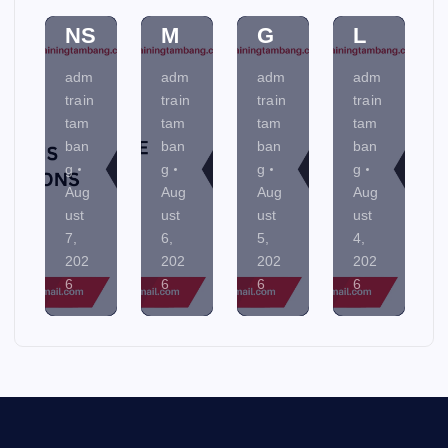
IO
E
N
TA
NS
M
G
L
adm
adm
adm
adm
train
train
train
train
tam
tam
tam
tam
ban
ban
ban
ban
g
g
g
g
Aug
Aug
Aug
Aug
ust
ust
ust
ust
7,
6,
5,
4,
202
202
202
202
6
6
6
6