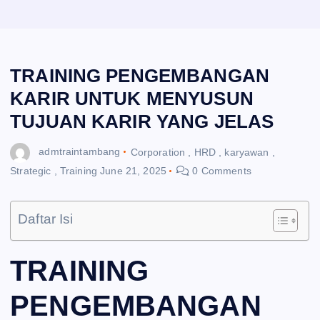
TRAINING PENGEMBANGAN
KARIR UNTUK MENYUSUN
TUJUAN KARIR YANG JELAS
admtraintambang
Corporation
,
HRD
,
karyawan
,
Strategic
,
Training
June 21, 2025
0 Comments
Daftar Isi
TRAINING
PENGEMBANGAN