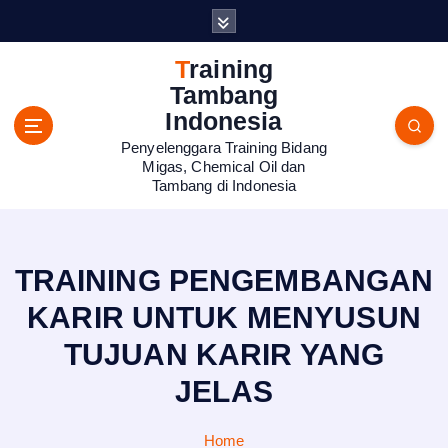
S
k
i
Training
p
Tambang
t
Indonesia
o
Penyelenggara Training Bidang
c
Migas, Chemical Oil dan
o
Tambang di Indonesia
n
t
e
n
TRAINING PENGEMBANGAN
t
KARIR UNTUK MENYUSUN
TUJUAN KARIR YANG
JELAS
Home