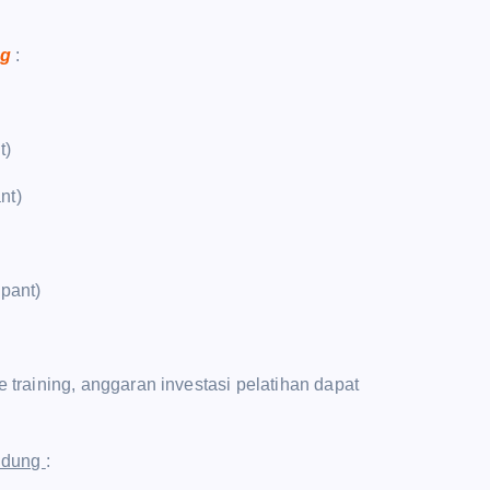
ng
:
t)
nt)
ipant)
raining, anggaran investasi pelatihan dapat
andung
: