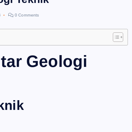
8
0 Comments
tar Geologi
knik