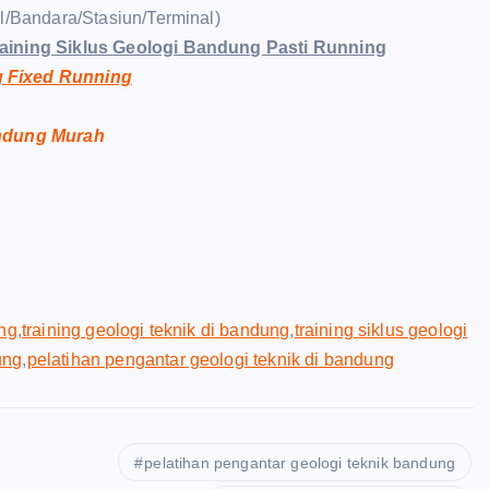
el/Bandara/Stasiun/Terminal)
raining Siklus Geologi Bandung Pasti Running
g Fixed Running
andung Murah
ung
,
training geologi teknik di bandung
,
training siklus geologi
ung
,
pelatihan pengantar geologi teknik di bandung
pelatihan pengantar geologi teknik bandung