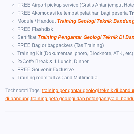
FREE Airport pickup service (Gratis Antar jemput Hot
FREE Akomodasi ke tempat pelatihan bagi peserta
T
Module / Handout
Training Geologi Teknik Bandun
FREE Flashdisk
Sertifikat
Training Pengantar Geologi Teknik Di B
FREE Bag or bagpackers (Tas Training)
Training Kit (Dokumentasi photo, Blocknote, ATK, etc)
2xCoffe Break & 1 Lunch, Dinner
FREE Souvenir Exclusive
Training room full AC and Multimedia
Technorati Tags:
training pengantar geologi teknik di band
di bandung
,
training peta geologi dan potongannya di band