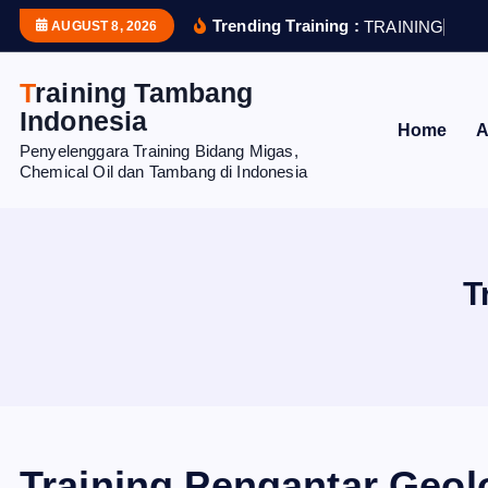
S
Trending Training :
T
R
A
I
N
I
N
G
H
U
M
AUGUST 8, 2026
k
i
Training Tambang
p
Indonesia
Home
A
t
Penyelenggara Training Bidang Migas,
o
Chemical Oil dan Tambang di Indonesia
c
o
n
t
T
e
n
t
Training Pengantar Geol