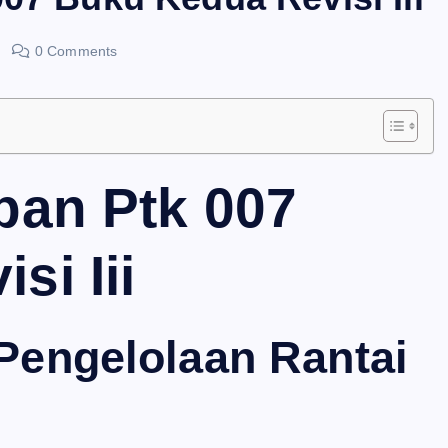
0 Comments
pan Ptk 007
si Iii
 Pengelolaan Rantai