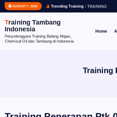
S
Trending Training :
T
R
A
I
N
I
N
G
H
U
M
AUGUST 7, 2026
k
i
Training Tambang
p
Indonesia
Home
A
t
Penyelenggara Training Bidang Migas,
o
Chemical Oil dan Tambang di Indonesia
c
o
n
t
Training
e
n
t
Training Penerapan Ptk 0