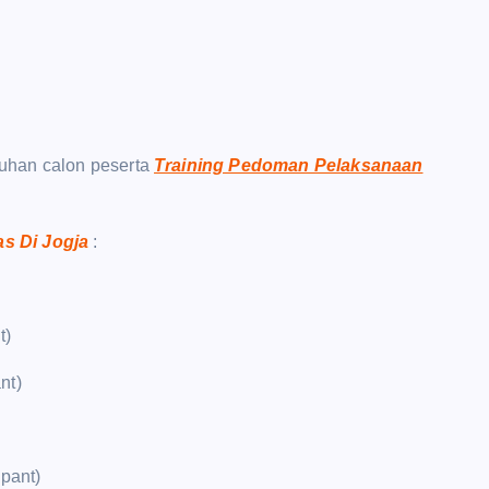
uhan calon peserta
Training Pedoman Pelaksanaan
as Di Jogja
:
t)
nt)
ipant)