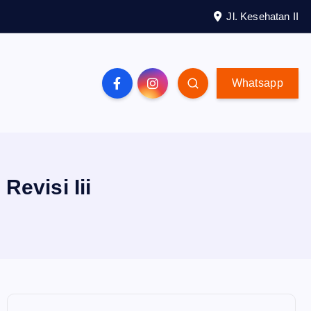
Jl. Kesehatan II
Whatsapp
evisi Iii