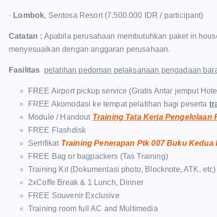
·
Lombok
, Sentosa Resort (7.500.000 IDR / participant)
Catatan :
Apabila perusahaan membutuhkan paket in house t
menyesuaikan dengan anggaran perusahaan.
Fasilitas
pelatihan pedoman pelaksanaan pengadaan baran
FREE Airport pickup service (Gratis Antar jemput Hot
FREE Akomodasi ke tempat pelatihan bagi peserta
tr
Module / Handout
Training Tata Kerja Pengelolaan
FREE Flashdisk
Sertifikat
Training Penerapan Ptk 007 Buku Kedua Re
FREE Bag or bagpackers (Tas Training)
Training Kit (Dokumentasi photo, Blocknote, ATK, etc)
2xCoffe Break & 1 Lunch, Dinner
FREE Souvenir Exclusive
Training room full AC and Multimedia