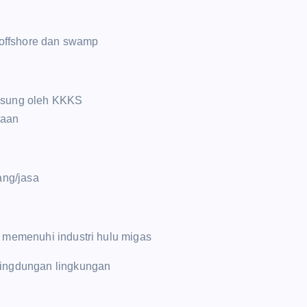
 offshore dan swamp
gsung oleh KKKS
daan
ng/jasa
n
 memenuhi industri hulu migas
lingdungan lingkungan