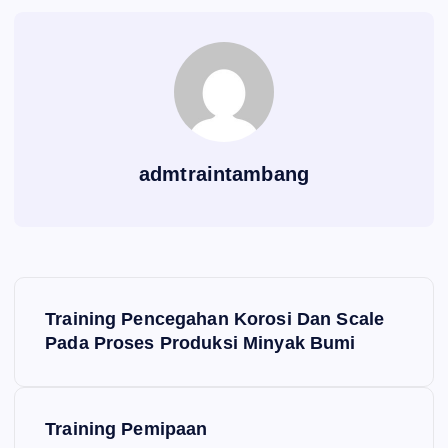
admtraintambang
P
Training Pencegahan Korosi Dan Scale
o
Pada Proses Produksi Minyak Bumi
s
Training Pemipaan
t