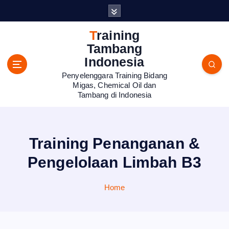
S
k
i
Training
p
Tambang
t
Indonesia
o
Penyelenggara Training Bidang
c
Migas, Chemical Oil dan
o
Tambang di Indonesia
n
t
e
n
Training Penanganan &
t
Pengelolaan Limbah B3
Home