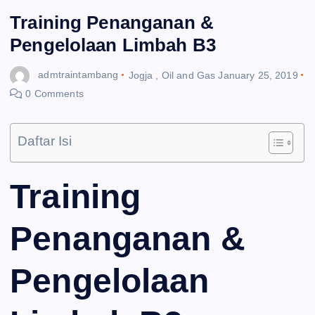
Training Penanganan &
Pengelolaan Limbah B3
admtraintambang
Jogja
,
Oil and Gas
January 25, 2019
0 Comments
Daftar Isi
Training
Penanganan &
Pengelolaan