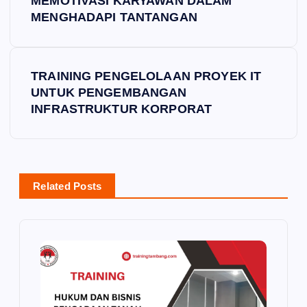
MEMOTIVASI KARYAWAN DALAM
s
MENGHADAPI TANTANGAN
t
TRAINING PENGELOLAAN PROYEK IT
n
UNTUK PENGEMBANGAN
INFRASTRUKTUR KORPORAT
a
v
i
Related Posts
g
a
t