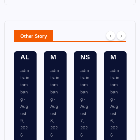
NS
AT
M
U
ER
PR
IO
U
DI
PL
OF
N
NI
T
A
ES
SY
C
SY
N
Other Story
IO
ST
AT
ST
NI
N
E
IO
E
N
AL
M
NS
M
G
adm
adm
adm
adm
adm
train
train
train
train
train
tam
tam
tam
tam
tam
ban
ban
ban
ban
ban
g
g
g
g
g
Aug
Aug
Aug
Aug
Aug
ust
ust
ust
ust
ust
9,
8,
7,
6,
5,
202
202
202
202
202
6
6
6
6
6