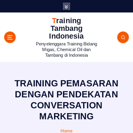
S
k
i
Training
p
Tambang
t
Indonesia
o
Penyelenggara Training Bidang
c
Migas, Chemical Oil dan
o
Tambang di Indonesia
n
t
e
n
TRAINING PEMASARAN
t
DENGAN PENDEKATAN
CONVERSATION
MARKETING
Home