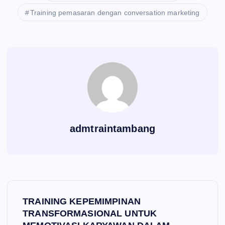
Training pemasaran dengan conversation marketing
admtraintambang
P
TRAINING KEPEMIMPINAN
o
TRANSFORMASIONAL UNTUK