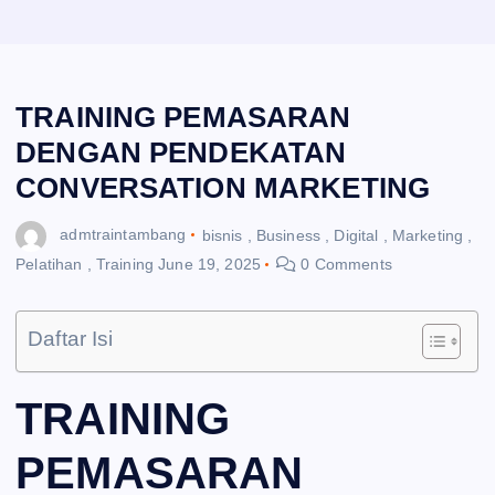
TRAINING PEMASARAN
DENGAN PENDEKATAN
CONVERSATION MARKETING
admtraintambang
bisnis
,
Business
,
Digital
,
Marketing
,
Pelatihan
,
Training
June 19, 2025
0 Comments
Daftar Isi
TRAINING
PEMASARAN