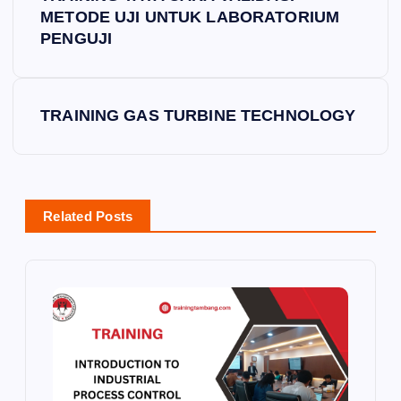
o
METODE UJI UNTUK LABORATORIUM
PENGUJI
s
t
TRAINING GAS TURBINE TECHNOLOGY
n
a
Related Posts
v
i
g
a