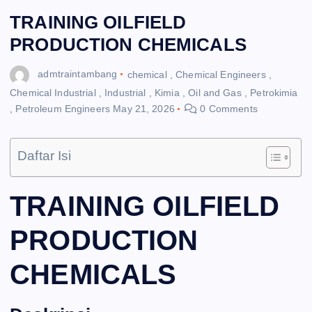
TRAINING OILFIELD
PRODUCTION CHEMICALS
admtraintambang
chemical
,
Chemical Engineers
,
Chemical Industrial
,
Industrial
,
Kimia
,
Oil and Gas
,
Petrokimia
,
Petroleum Engineers
May 21, 2026
0 Comments
Daftar Isi
TRAINING OILFIELD
PRODUCTION
CHEMICALS