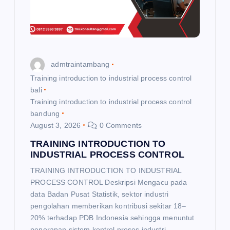
t
i
o
admtraintambang
n
Training introduction to industrial process control
bali
Training introduction to industrial process control
bandung
August 3, 2026
0 Comments
TRAINING INTRODUCTION TO
INDUSTRIAL PROCESS CONTROL
TRAINING INTRODUCTION TO INDUSTRIAL
PROCESS CONTROL Deskripsi Mengacu pada
data Badan Pusat Statistik, sektor industri
pengolahan memberikan kontribusi sekitar 18–
20% terhadap PDB Indonesia sehingga menuntut
penerapan sistem kontrol proses industri…