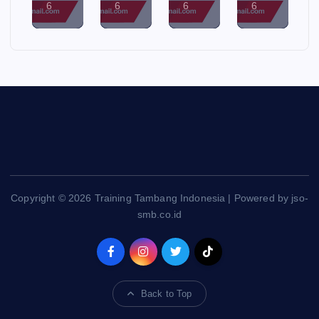
6
6
6
6
Copyright © 2026 Training Tambang Indonesia | Powered by jso-
smb.co.id
Back to Top