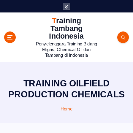
S
k
i
Training
p
Tambang
t
Indonesia
o
Penyelenggara Training Bidang
c
Migas, Chemical Oil dan
o
Tambang di Indonesia
n
t
e
n
TRAINING OILFIELD
t
PRODUCTION CHEMICALS
Home