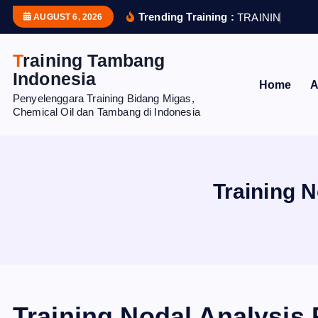
S
Trending Training :
T
R
A
I
N
I
N
G
S
T
R
AUGUST 6, 2026
k
i
Training Tambang
p
Indonesia
Home
A
t
Penyelenggara Training Bidang Migas,
o
Chemical Oil dan Tambang di Indonesia
c
o
n
t
Training 
e
n
t
Training Nodal Analysis