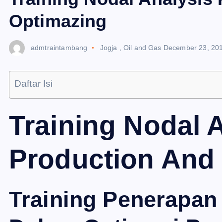
Optimazing
admtraintambang
Jogja
,
Oil and Gas
December 23, 20
Daftar Isi
Training Nodal 
Production And
Training Penerapan