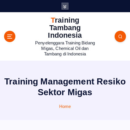
S
k
i
Training
p
Tambang
t
Indonesia
o
Penyelenggara Training Bidang
c
Migas, Chemical Oil dan
o
Tambang di Indonesia
n
t
e
n
Training Management Resiko
t
Sektor Migas
Home