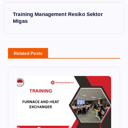
s
Training Management Resiko Sektor
t
Migas
n
a
Related Posts
v
i
g
a
t