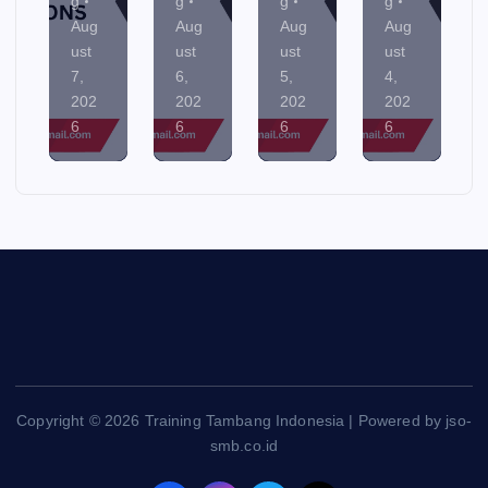
g
g
g
g
Aug
Aug
Aug
Aug
ust
ust
ust
ust
7,
6,
5,
4,
202
202
202
202
6
6
6
6
Copyright © 2026 Training Tambang Indonesia | Powered by jso-
smb.co.id