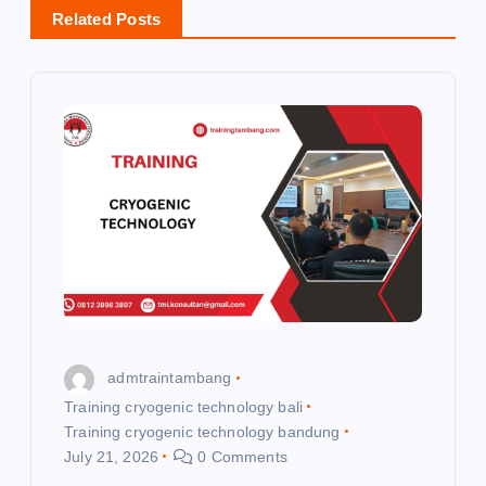
Related Posts
v
i
g
a
t
i
o
admtraintambang
n
Training cryogenic technology bali
Training cryogenic technology bandung
July 21, 2026
0 Comments