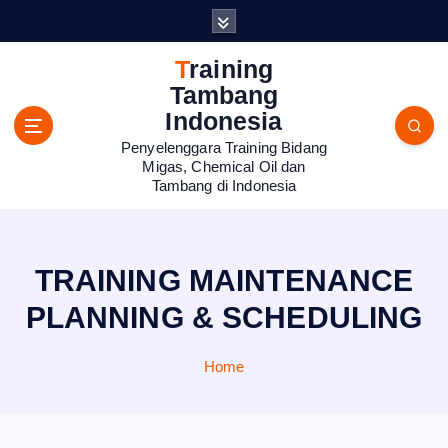
S
k
i
Training
p
Tambang
t
Indonesia
o
Penyelenggara Training Bidang
c
Migas, Chemical Oil dan
o
Tambang di Indonesia
n
t
e
n
TRAINING MAINTENANCE
t
PLANNING & SCHEDULING
Home