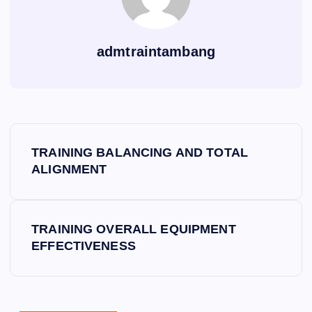
admtraintambang
P
TRAINING BALANCING AND TOTAL
o
ALIGNMENT
s
TRAINING OVERALL EQUIPMENT
t
EFFECTIVENESS
n
a