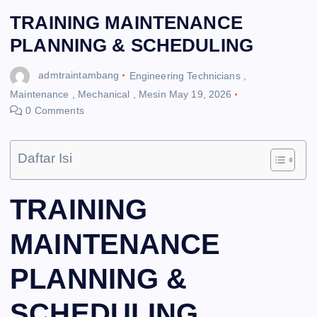
TRAINING MAINTENANCE
PLANNING & SCHEDULING
admtraintambang
Engineering Technicians
,
Maintenance
,
Mechanical
,
Mesin
May 19, 2026
0 Comments
Daftar Isi
TRAINING
MAINTENANCE
PLANNING &
SCHEDULING