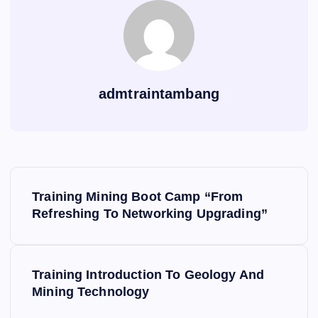
admtraintambang
P
Training Mining Boot Camp “From
o
Refreshing To Networking Upgrading”
s
Training Introduction To Geology And
t
Mining Technology