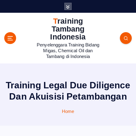
S
k
i
Training
p
Tambang
t
Indonesia
o
Penyelenggara Training Bidang
c
Migas, Chemical Oil dan
o
Tambang di Indonesia
n
t
e
n
Training Legal Due Diligence
t
Dan Akuisisi Petambangan
Home