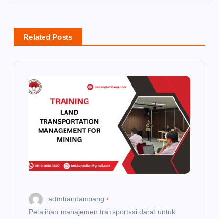
n
a
Related Posts
v
i
g
a
t
i
o
admtraintambang
n
Pelatihan manajemen transportasi darat untuk