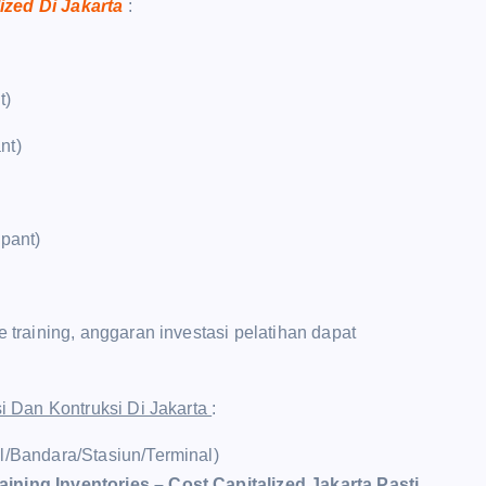
lized Di Jakarta
:
t)
nt)
ipant)
raining, anggaran investasi pelatihan dapat
 Dan Kontruksi Di Jakarta
:
el/Bandara/Stasiun/Terminal)
aining Inventories – Cost Capitalized Jakarta Pasti