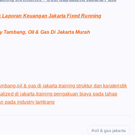
tik Laporan Keuangan Jakarta Fixed Running
y Tambang, Oil & Gas Di Jakarta Murah
tambang
,
oil & gas di jakarta
,
training struktur dan karateristik
talized di jakarta
,
training pengakuan biaya pada tahap
an pada industry tambang
oil & gas jakarta