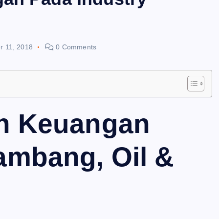
r 11, 2018
0 Comments
an Keuangan
ambang, Oil &