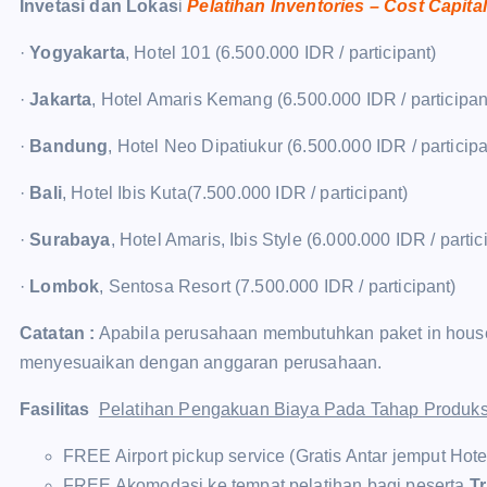
Invetasi dan Lokas
i
Pelatihan Inventories – Cost Capita
·
Yogyakarta
, Hotel 101 (6.500.000 IDR / participant)
·
Jakarta
, Hotel Amaris Kemang (6.500.000 IDR / participan
·
Bandung
, Hotel Neo Dipatiukur (6.500.000 IDR / participa
·
Bali
, Hotel Ibis Kuta(7.500.000 IDR / participant)
·
Surabaya
, Hotel Amaris, Ibis Style (6.000.000 IDR / partic
·
Lombok
, Sentosa Resort (7.500.000 IDR / participant)
Catatan :
Apabila perusahaan membutuhkan paket in house t
menyesuaikan dengan anggaran perusahaan.
Fasilitas
Pelatihan Pengakuan Biaya Pada Tahap Produksi
FREE Airport pickup service (Gratis Antar jemput Hot
FREE Akomodasi ke tempat pelatihan bagi peserta
Tr