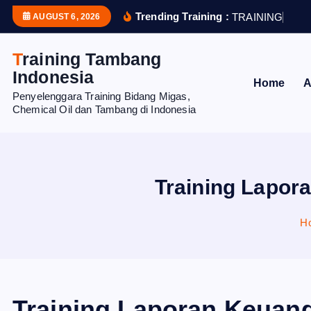
S
Trending Training :
T
R
A
I
N
I
N
G
P
R
O
AUGUST 6, 2026
k
i
Training Tambang
p
Indonesia
Home
A
t
Penyelenggara Training Bidang Migas,
o
Chemical Oil dan Tambang di Indonesia
c
o
n
t
Training Lapor
e
n
H
t
Training Laporan Keuan