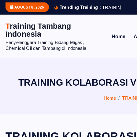
S
Trending Training :
T
R
A
I
N
I
N
G
H
U
M
AUGUST 8, 2026
k
i
Training Tambang
p
Indonesia
Home
A
t
Penyelenggara Training Bidang Migas,
o
Chemical Oil dan Tambang di Indonesia
c
o
n
t
TRAINING KOLABORASI V
e
n
Home
TRAIN
t
TRAINING KOLABORASI