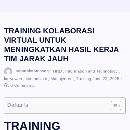
TRAINING KOLABORASI
VIRTUAL UNTUK
MENINGKATKAN HASIL KERJA
TIM JARAK JAUH
admtraintambang
HRD
,
Information and Technology
,
karyawan
,
komunikasi
,
Manajemen
,
Training
June 22, 2025
0 Comments
Daftar Isi
TRAINING