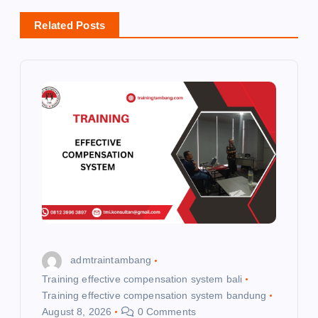
v
Related Posts
i
g
a
t
i
o
admtraintambang
n
Training effective compensation system bali
Training effective compensation system bandung
August 8, 2026
0 Comments