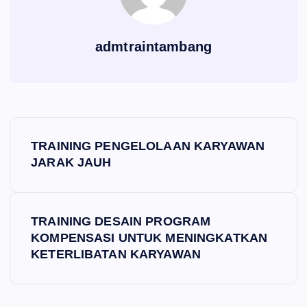
admtraintambang
P
TRAINING PENGELOLAAN KARYAWAN
o
JARAK JAUH
s
TRAINING DESAIN PROGRAM
t
KOMPENSASI UNTUK MENINGKATKAN
KETERLIBATAN KARYAWAN
n
a