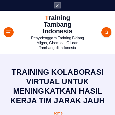
S
k
i
Training
p
Tambang
t
Indonesia
o
Penyelenggara Training Bidang
c
Migas, Chemical Oil dan
o
Tambang di Indonesia
n
t
e
n
TRAINING KOLABORASI
t
VIRTUAL UNTUK
MENINGKATKAN HASIL
KERJA TIM JARAK JAUH
Home