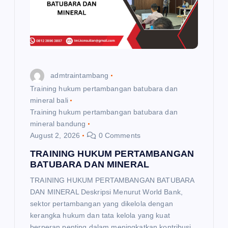
a
t
i
admtraintambang
o
Training hukum pertambangan batubara dan
mineral bali
Training hukum pertambangan batubara dan
n
mineral bandung
August 2, 2026
0 Comments
TRAINING HUKUM PERTAMBANGAN
BATUBARA DAN MINERAL
TRAINING HUKUM PERTAMBANGAN BATUBARA
DAN MINERAL Deskripsi Menurut World Bank,
sektor pertambangan yang dikelola dengan
kerangka hukum dan tata kelola yang kuat
berperan penting dalam meningkatkan kontribusi