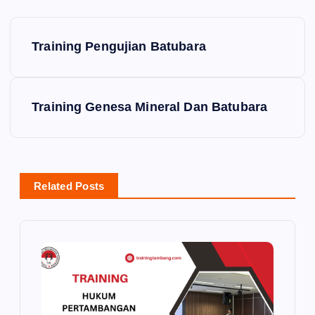
P
Training Pengujian Batubara
o
s
Training Genesa Mineral Dan Batubara
t
n
Related Posts
a
v
i
g