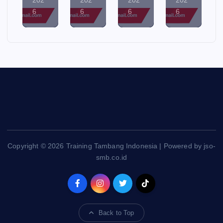
6
6
6
6
Copyright © 2026 Training Tambang Indonesia | Powered by jso-
smb.co.id
Back to Top