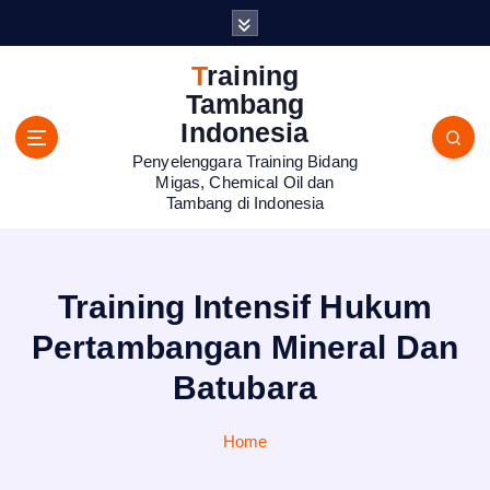
S
k
i
Training
p
Tambang
t
Indonesia
o
Penyelenggara Training Bidang
c
Migas, Chemical Oil dan
o
Tambang di Indonesia
n
t
e
n
Training Intensif Hukum
t
Pertambangan Mineral Dan
Batubara
Home