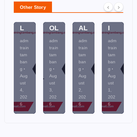
M
O
MI
TR
Other Story
EN
NT
NE
U
TA
R
R
KS
L
OL
AL
I
adm
adm
adm
adm
train
train
train
train
tam
tam
tam
tam
ban
ban
ban
ban
g
g
g
g
Aug
Aug
Aug
Aug
ust
ust
ust
ust
4,
3,
2,
1,
202
202
202
202
6
6
6
6