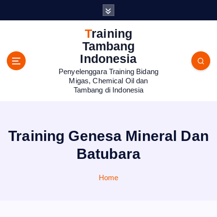
S
k
i
Training
p
Tambang
t
Indonesia
o
Penyelenggara Training Bidang
c
Migas, Chemical Oil dan
o
Tambang di Indonesia
n
t
e
n
Training Genesa Mineral Dan
t
Batubara
Home