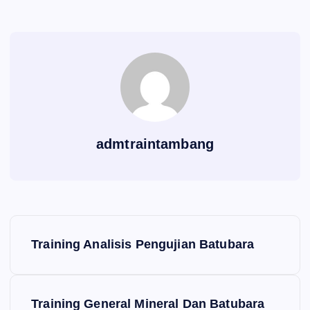
admtraintambang
P
Training Analisis Pengujian Batubara
o
s
Training General Mineral Dan Batubara