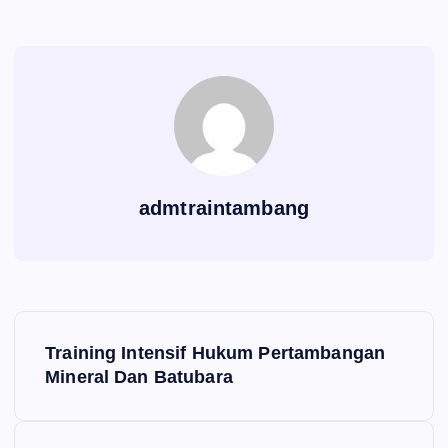
admtraintambang
P
Training Intensif Hukum Pertambangan
o
Mineral Dan Batubara
s