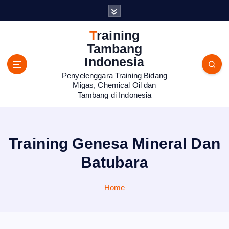
S
k
i
Training
p
Tambang
t
Indonesia
o
Penyelenggara Training Bidang
c
Migas, Chemical Oil dan
o
Tambang di Indonesia
n
t
e
n
Training Genesa Mineral Dan
t
Batubara
Home