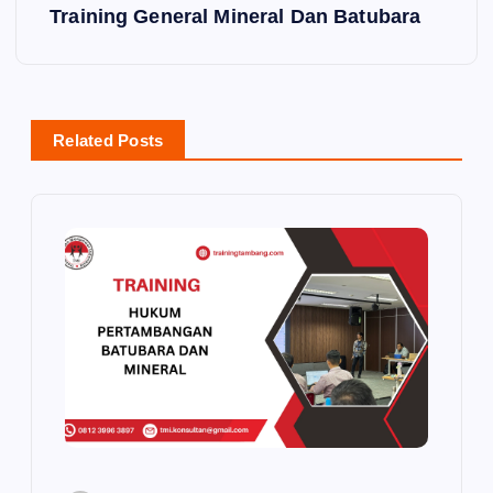
Training General Mineral Dan Batubara
t
n
a
Related Posts
v
i
g
a
t
i