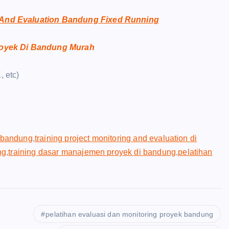
g And Evaluation Bandung Fixed Running
Proyek Di Bandung Murah
, etc)
i bandung
,
training project monitoring and evaluation di
ng
,
training dasar manajemen proyek di bandung
,
pelatihan
pelatihan evaluasi dan monitoring proyek bandung