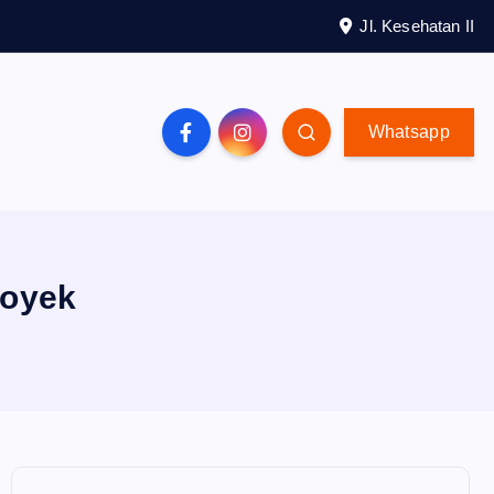
Jl. Kesehatan II
Whatsapp
royek