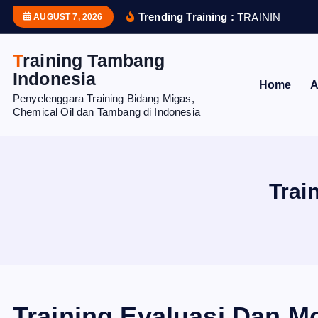
S
Trending Training :
T
R
A
I
N
I
N
G
S
T
R
AUGUST 7, 2026
k
i
Training Tambang
p
Indonesia
Home
A
t
Penyelenggara Training Bidang Migas,
o
Chemical Oil dan Tambang di Indonesia
c
o
n
t
Trai
e
n
t
Training Evaluasi Dan M