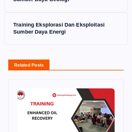
o
s
Training Eksplorasi Dan Eksploitasi
t
Sumber Daya Energi
n
a
Related Posts
v
i
g
a
t