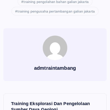
training pengolahan bahan galian jakarta
training pengusaha pertambangan galian jakarta
admtraintambang
P
Training Eksplorasi Dan Pengelolaan
Sumber Daya Geologi