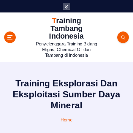
S
k
i
Training
p
Tambang
t
Indonesia
o
Penyelenggara Training Bidang
c
Migas, Chemical Oil dan
o
Tambang di Indonesia
n
t
e
n
Training Eksplorasi Dan
t
Eksploitasi Sumber Daya
Mineral
Home