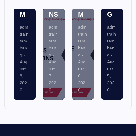
E
IO
E
N
M
NS
M
G
adm
adm
adm
adm
train
train
train
train
tam
tam
tam
tam
ban
ban
ban
ban
g
g
g
g
Aug
Aug
Aug
Aug
ust
ust
ust
ust
8,
7,
6,
5,
202
202
202
202
6
6
6
6