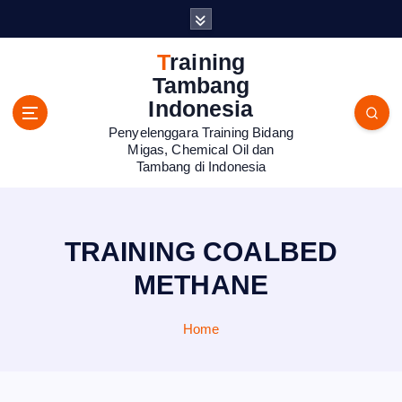
S
k
i
Training
p
Tambang
t
Indonesia
o
Penyelenggara Training Bidang
c
Migas, Chemical Oil dan
o
Tambang di Indonesia
n
t
e
n
TRAINING COALBED
t
METHANE
Home