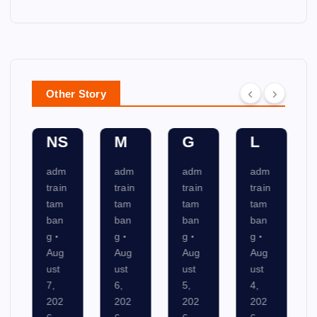
M
U
ER
N
U
DI
PL
D
NI
T
A
A
C
SY
N
M
Other Story
AT
ST
NI
EN
IO
E
N
TA
NS
M
G
L
adm
adm
adm
adm
train
train
train
train
tam
tam
tam
tam
ban
ban
ban
ban
g
g
g
g
Aug
Aug
Aug
Aug
ust
ust
ust
ust
7,
6,
5,
4,
202
202
202
202
6
6
6
6