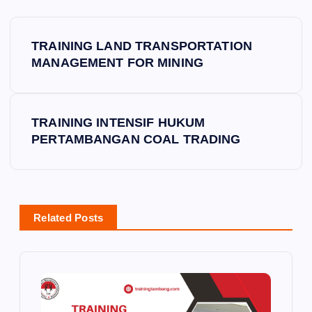
P
TRAINING LAND TRANSPORTATION
o
MANAGEMENT FOR MINING
s
TRAINING INTENSIF HUKUM
t
PERTAMBANGAN COAL TRADING
n
a
Related Posts
v
i
g