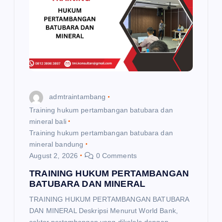
a
t
i
o
admtraintambang
n
Training hukum pertambangan batubara dan
mineral bali
Training hukum pertambangan batubara dan
mineral bandung
August 2, 2026
0 Comments
TRAINING HUKUM PERTAMBANGAN
BATUBARA DAN MINERAL
TRAINING HUKUM PERTAMBANGAN BATUBARA
DAN MINERAL Deskripsi Menurut World Bank,
sektor pertambangan yang dikelola dengan