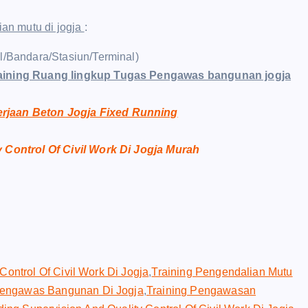
an mutu di jogja
:
el/Bandara/Stasiun/Terminal)
raining Ruang lingkup Tugas Pengawas bangunan jogja
erjaan Beton Jogja Fixed Running
 Control Of Civil Work Di Jogja Murah
Control Of Civil Work Di Jogja
,
Training Pengendalian Mutu
Pengawas Bangunan Di Jogja
,
Training Pengawasan