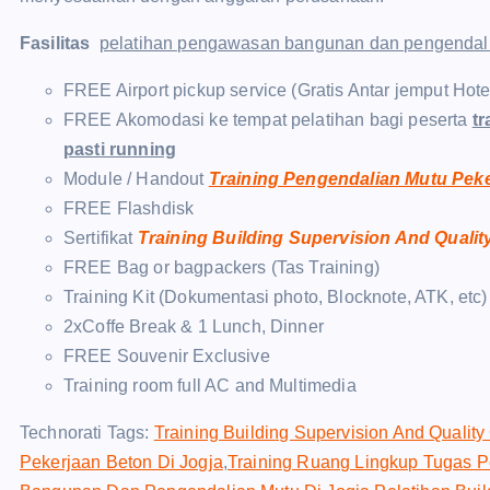
Fasilitas
pelatihan pengawasan bangunan dan pengendali
FREE Airport pickup service (Gratis Antar jemput Hot
FREE Akomodasi ke tempat pelatihan bagi peserta
t
pasti running
Module / Handout
Training Pengendalian Mutu Pek
FREE Flashdisk
Sertifikat
Training Building Supervision And Quality
FREE Bag or bagpackers (Tas Training)
Training Kit (Dokumentasi photo, Blocknote, ATK, etc)
2xCoffe Break & 1 Lunch, Dinner
FREE Souvenir Exclusive
Training room full AC and Multimedia
Technorati Tags:
Training Building Supervision And Quality 
Pekerjaan Beton Di Jogja
,
Training Ruang Lingkup Tugas 