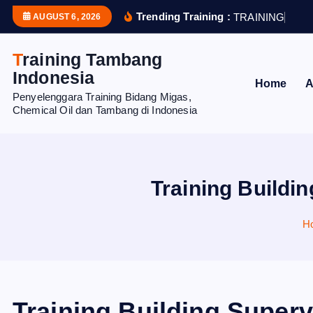
S
Trending Training :
T
R
A
I
N
I
N
G
S
T
R
AUGUST 6, 2026
k
i
Training Tambang
p
Indonesia
Home
A
t
Penyelenggara Training Bidang Migas,
o
Chemical Oil dan Tambang di Indonesia
c
o
n
t
Training Buildin
e
n
H
t
Training Building Superv