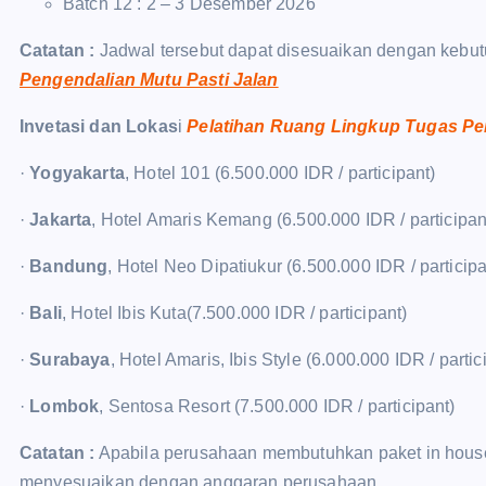
Batch 12 : 2 – 3 Desember 2026
Catatan :
Jadwal tersebut dapat disesuaikan dengan kebut
Pengendalian Mutu Pasti Jalan
Invetasi dan Lokas
i
Pelatihan Ruang Lingkup Tugas P
·
Yogyakarta
, Hotel 101 (6.500.000 IDR / participant)
·
Jakarta
, Hotel Amaris Kemang (6.500.000 IDR / participan
·
Bandung
, Hotel Neo Dipatiukur (6.500.000 IDR / participa
·
Bali
, Hotel Ibis Kuta(7.500.000 IDR / participant)
·
Surabaya
, Hotel Amaris, Ibis Style (6.000.000 IDR / partic
·
Lombok
, Sentosa Resort (7.500.000 IDR / participant)
Catatan :
Apabila perusahaan membutuhkan paket in house t
menyesuaikan dengan anggaran perusahaan.