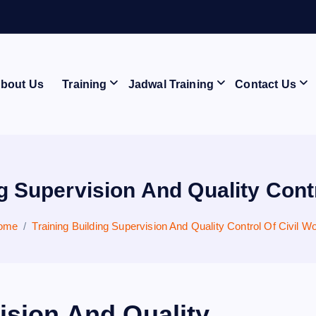
bout Us
Training
Jadwal Training
Contact Us
g Supervision And Quality Cont
ome
Training Building Supervision And Quality Control Of Civil W
ision And Quality