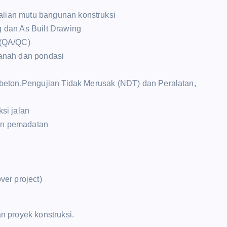
lian mutu bangunan konstruksi
 dan As Built Drawing
 (QA/QC)
 tanah dan pondasi
beton,Pengujian Tidak Merusak (NDT) dan Peralatan,
si jalan
an pemadatan
er project)
n proyek konstruksi.