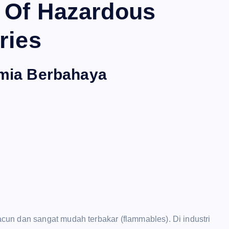
e Of Hazardous
ries
Kimia Berbahaya
un dan sangat mudah terbakar (flammables). Di industri