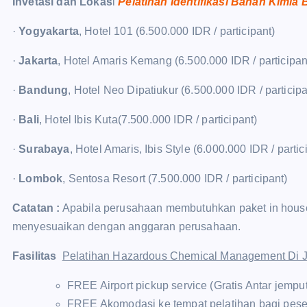
Invetasi dan Lokas
i
Pelatihan Identifikasi Bahan Kimia
·
Yogyakarta
, Hotel 101 (6.500.000 IDR / participant)
·
Jakarta
, Hotel Amaris Kemang (6.500.000 IDR / participan
·
Bandung
, Hotel Neo Dipatiukur (6.500.000 IDR / participa
·
Bali
, Hotel Ibis Kuta(7.500.000 IDR / participant)
·
Surabaya
, Hotel Amaris, Ibis Style (6.000.000 IDR / partic
·
Lombok
, Sentosa Resort (7.500.000 IDR / participant)
Catatan :
Apabila perusahaan membutuhkan paket in house t
menyesuaikan dengan anggaran perusahaan.
Fasilitas
Pelatihan Hazardous Chemical Management Di 
FREE Airport pickup service (Gratis Antar jempu
FREE Akomodasi ke tempat pelatihan bagi pese