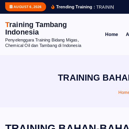
S
Trending Training :
T
R
A
I
N
I
N
G
P
R
O
AUGUST 6, 2026
k
i
Training Tambang
p
Indonesia
Home
A
t
Penyelenggara Training Bidang Migas,
o
Chemical Oil dan Tambang di Indonesia
c
o
n
t
TRAINING BAHA
e
n
Hom
t
TRAINING BAHAN-BAHA