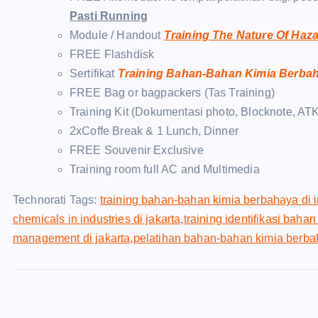
Pasti Running
Module / Handout
Training The Nature Of Haz
FREE Flashdisk
Sertifikat
Training Bahan-Bahan Kimia Berbaha
FREE Bag or bagpackers (Tas Training)
Training Kit (Dokumentasi photo, Blocknote, ATK
2xCoffe Break & 1 Lunch, Dinner
FREE Souvenir Exclusive
Training room full AC and Multimedia
Technorati Tags:
training bahan-bahan kimia berbahaya di in
chemicals in industries di jakarta
,
training identifikasi baha
management di jakarta
,
pelatihan bahan-bahan kimia berbaha