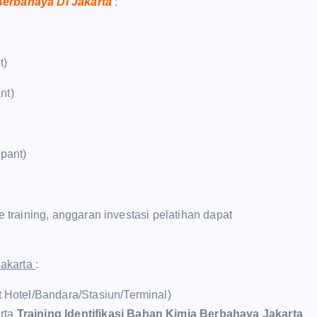
 Berbahaya Di Jakarta
:
t)
nt)
ipant)
raining, anggaran investasi pelatihan dapat
Jakarta
:
t Hotel/Bandara/Stasiun/Terminal)
rta
Training Identifikasi Bahan Kimia Berbahaya Jakarta