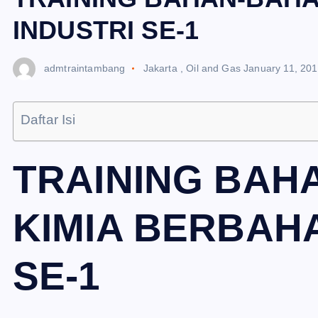
INDUSTRI SE-1
admtraintambang
Jakarta
,
Oil and Gas
January 11, 20
Daftar Isi
TRAINING BAH
KIMIA BERBAHA
SE-1