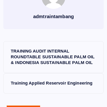
admtraintambang
P
TRAINING AUDIT INTERNAL
o
ROUNDTABLE SUSTAINABLE PALM OIL
& INDONESIA SUSTAINABLE PALM OIL
s
t
Training Applied Reservoir Engineering
n
a