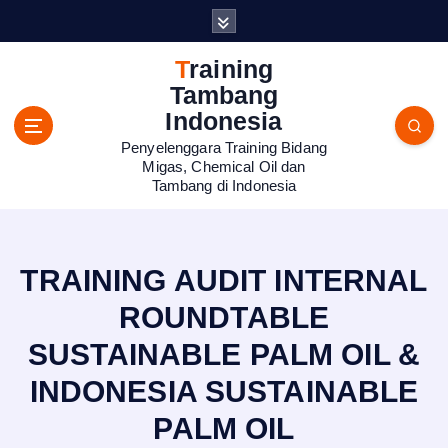
S
k
i
Training
p
Tambang
t
Indonesia
o
Penyelenggara Training Bidang
c
Migas, Chemical Oil dan
o
Tambang di Indonesia
n
t
e
n
TRAINING AUDIT INTERNAL
t
ROUNDTABLE
SUSTAINABLE PALM OIL &
INDONESIA SUSTAINABLE
PALM OIL