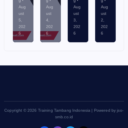
ban
ban
ban
ban
g
g
g
g
Aug
Aug
Aug
Aug
ust
ust
ust
ust
4,
3,
2,
1,
202
202
202
202
6
6
6
6
Copyright © 2026 Training Tambang Indonesia | Powered by jso-