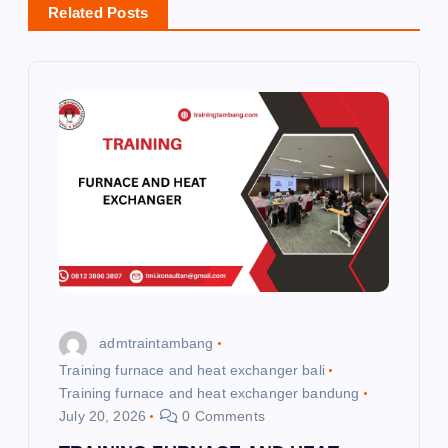
Related Posts
v
i
g
a
t
i
o
admtraintambang
n
Training furnace and heat exchanger bali
Training furnace and heat exchanger bandung
July 20, 2026
0 Comments