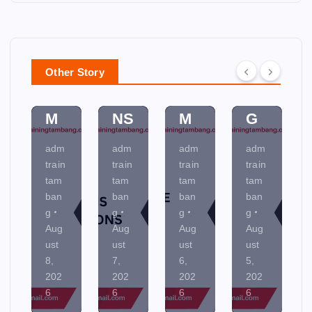
M
U
ER
N
U
DI
PL
D
NI
T
A
A
C
SY
N
M
Other Story
AT
ST
NI
EN
IO
E
N
TA
NS
M
G
L
adm
adm
adm
adm
train
train
train
train
tam
tam
tam
tam
ban
ban
ban
ban
g
g
g
g
Aug
Aug
Aug
Aug
ust
ust
ust
ust
7,
6,
5,
4,
202
202
202
202
6
6
6
6