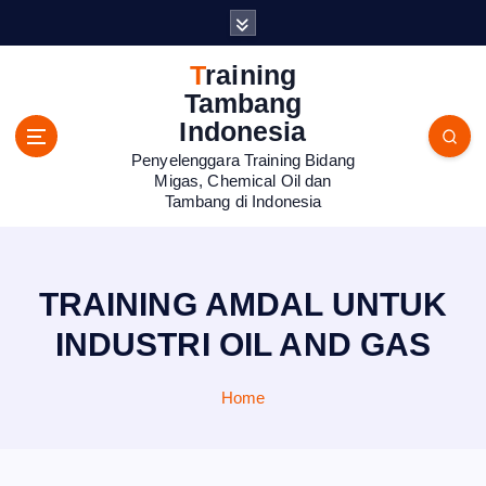
S
k
i
Training
p
Tambang
t
Indonesia
o
Penyelenggara Training Bidang
c
Migas, Chemical Oil dan
o
Tambang di Indonesia
n
t
e
n
TRAINING AMDAL UNTUK
t
INDUSTRI OIL AND GAS
Home