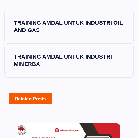
P
TRAINING AMDAL UNTUK INDUSTRI OIL
o
AND GAS
s
TRAINING AMDAL UNTUK INDUSTRI
t
MINERBA
n
a
Related Posts
v
i
g