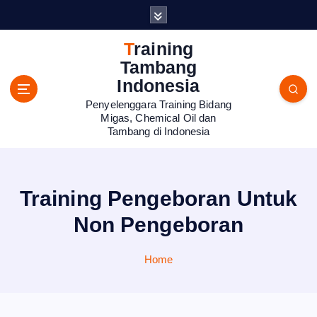
S
k
i
Training
p
Tambang
t
Indonesia
o
Penyelenggara Training Bidang
c
Migas, Chemical Oil dan
o
Tambang di Indonesia
n
t
e
n
Training Pengeboran Untuk
t
Non Pengeboran
Home