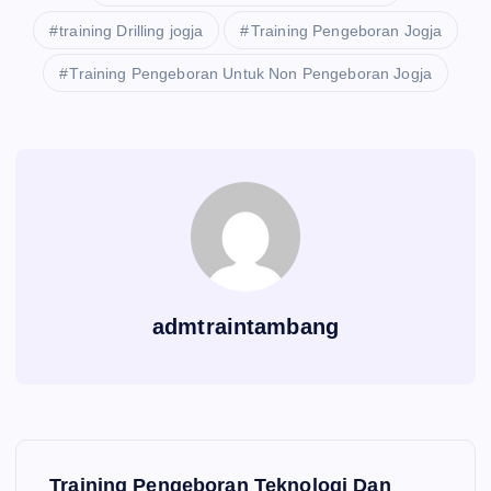
training Drilling jogja
Training Pengeboran Jogja
Training Pengeboran Untuk Non Pengeboran Jogja
admtraintambang
P
Training Pengeboran Teknologi Dan